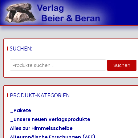
Skip
to
content
SUCHEN:
Suchen
Suchen
nach:
PRODUKT-KATEGORIEN
_Pakete
_unsere neuen Verlagsprodukte
Alles zur Himmelsscheibe
Alteuropäische Forschungen (AEF)