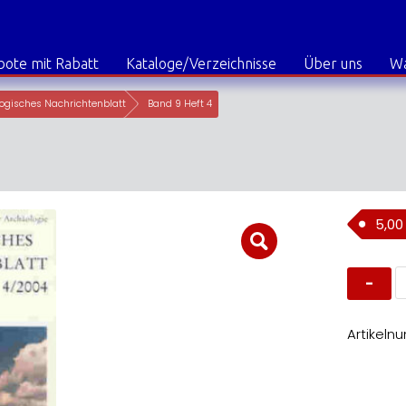
ote mit Rabatt
Kataloge/Verzeichnisse
Über uns
W
ogisches Nachrichtenblatt
Band 9 Heft 4
5,0
B
9
H
4
M
Artikeln