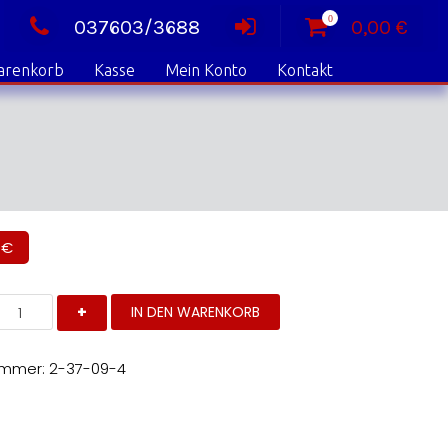
0
037603/3688
0,00
€
arenkorb
Kasse
Mein Konto
Kontakt
0
€
and
IN DEN WARENKORB
eft
enge
ummer:
2-37-09-4