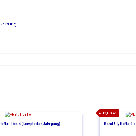
rschung
10,00
€
Hefte 1 bis 4 (kompletter Jahrgang)
Band 31, Hefte 1 b