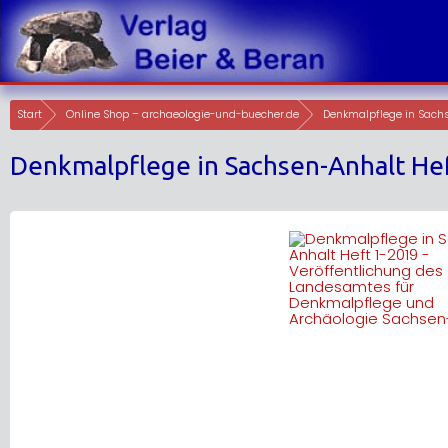
Skip
to
content
Start
Online Shop – archaeologie-und-buecher.de
Denkmalpflege in Sach
Denkmalpflege in Sachsen-Anhalt He