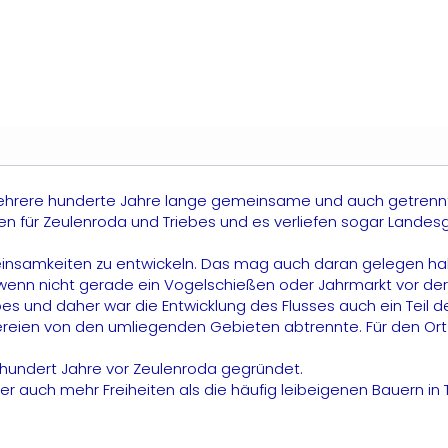
 mehrere hunderte Jahre lange gemeinsame und auch getrennt
en für Zeulenroda und Triebes und es verliefen sogar Lande
einsamkeiten zu entwickeln. Das mag auch daran gelegen ha
wenn nicht gerade ein Vogelschießen oder Jahrmarkt vor der 
es und daher war die Entwicklung des Flusses auch ein Teil d
ndereien von den umliegenden Gebieten abtrennte. Für den Ort 
hundert Jahre vor Zeulenroda gegründet.
uch mehr Freiheiten als die häufig leibeigenen Bauern in T