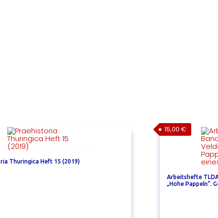
15,00
€
ria Thuringica Heft 15 (2019)
Arbeitshefte TLDA
„Hohe Pappeln“. G