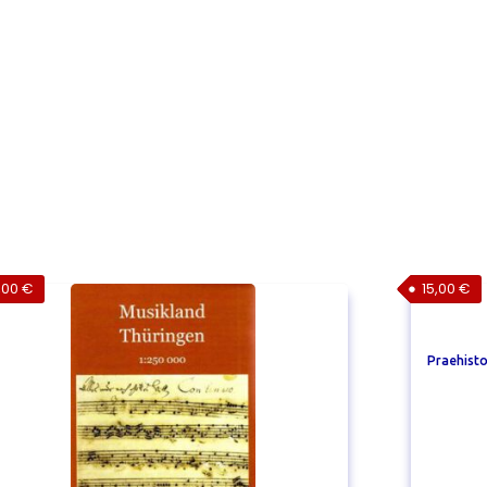
,00
€
15,00
€
Praehisto