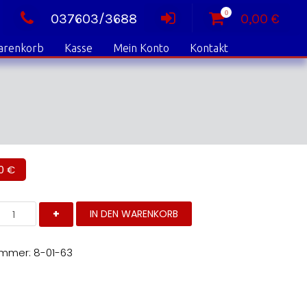
0
037603/3688
0,00
€
arenkorb
Kasse
Mein Konto
Kontakt
50
€
eulenroda-
IN DEN WARENKORB
riebes
eschichte
ummer:
8-01-63
eschichten
enge