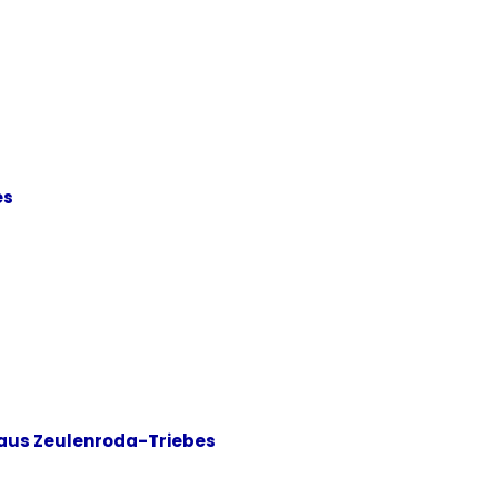
es
 aus Zeulenroda-Triebes