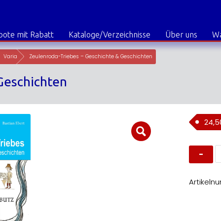
ote mit Rabatt
Kataloge/Verzeichnisse
Über uns
W
Varia
Zeulenroda-Triebes – Geschichte & Geschichten
Geschichten
24,
Z
T
-
G
&
Artikeln
G
M