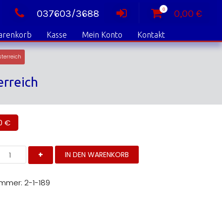
0
037603/3688
0,00
€
arenkorb
Kasse
Mein Konto
Kontakt
sterreich
erreich
00
€
ittelalterlicher
IN DEN WARENKORB
ergbau
uf
em
ristberg
ummer:
2-1-189
m
ontafon,
orarlberg
sterreich