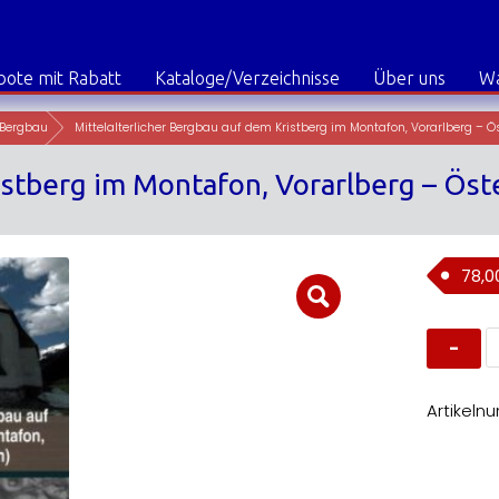
ote mit Rabatt
Kataloge/Verzeichnisse
Über uns
W
Bergbau
Mittelalterlicher Bergbau auf dem Kristberg im Montafon, Vorarlberg – Ö
istberg im Montafon, Vorarlberg – Öst
78,
M
B
a
d
K
Artikeln
i
M
V
–
Ö