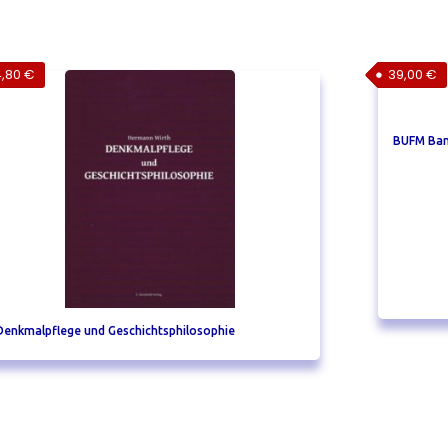
4,80
€
39,00
€
BUFM Ban
Denkmalpflege und Geschichtsphilosophie