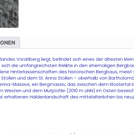
M
IONEN
ndes Vorarlberg liegt, befindet sich eines der ältesten klei
obei sich die umfangreichsten Relikte in den ehemaligen B
hiedene Hinterlassenschaften des historischen Bergbaus, meis
ra Stollen und dem St. Anna Stollen – oberhalb von Bartholo
nna-Massivs, ein Bergmassiv, das zwischen dem Klostertal im 
m Westen und dem Mutjöchle (2010 m üNN) im Osten bezeichne
 erhaltenen Haldenlandschaft des mittelalterlichen bis neuz