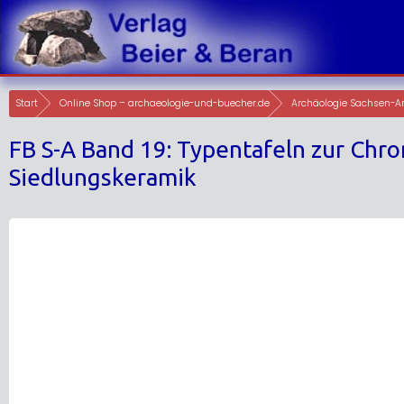
Skip
to
content
Start
Online Shop – archaeologie-und-buecher.de
Archäologie Sachsen-A
FB S-A Band 19: Typentafeln zur Chro
Siedlungskeramik