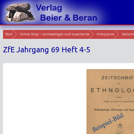
Skip
to
content
Start
Online Shop – archaeologie-und-buecher.de
Antiquariat
Zeitschr
ZfE Jahrgang 69 Heft 4-5