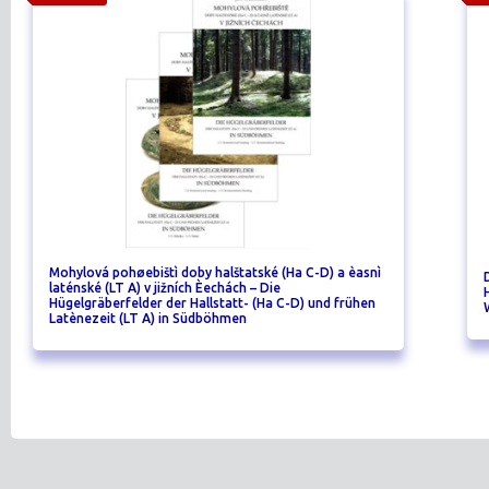
Mohylová pohøebištì doby halštatské (Ha C-D) a èasnì
laténské (LT A) v jižních Èechách – Die
Hügelgräberfelder der Hallstatt- (Ha C-D) und frühen
Latènezeit (LT A) in Südböhmen