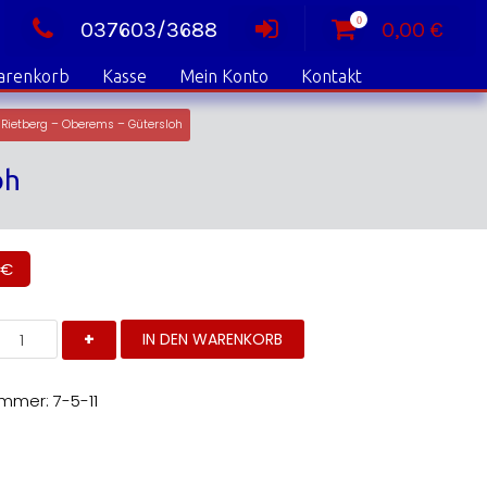
0
037603/3688
0,00
€
arenkorb
Kasse
Mein Konto
Kontakt
 Rietberg – Oberems – Gütersloh
oh
€
rchäologie
IN DEN WARENKORB
stwestfalen
and
ummer:
7-5-11
2008)
ietberg
berems