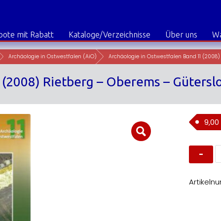
ote mit Rabatt
Kataloge/Verzeichnisse
Über uns
W
Archäologie in Ostwestfalen (AiO)
Archäologie in Ostwestfalen Band 11 (2008)
 (2008) Rietberg – Oberems – Gütersl
9,00
A
in
O
B
11
Artikeln
(
R
–
O
-