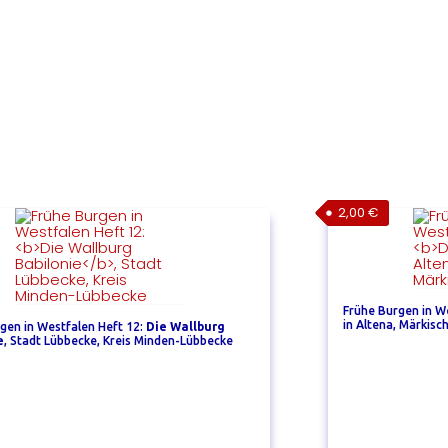
2,00
€
Frühe Burgen in W
in Altena, Märkisc
gen in Westfalen Heft 12:
Die Wallburg
e
, Stadt Lübbecke, Kreis Minden-Lübbecke