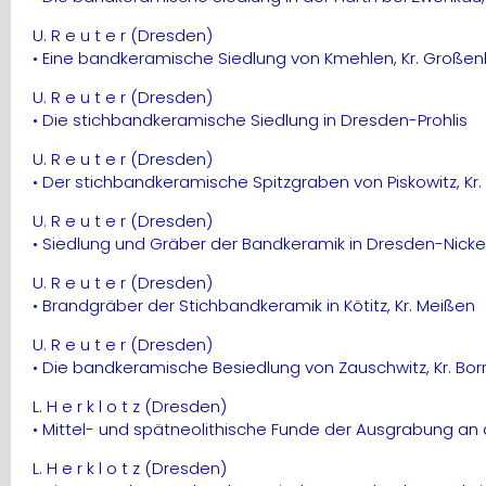
U. R e u t e r (Dresden)
• Eine bandkeramische Siedlung von Kmehlen, Kr. Großen
U. R e u t e r (Dresden)
• Die stichbandkeramische Siedlung in Dresden-Prohlis
U. R e u t e r (Dresden)
• Der stichbandkeramische Spitzgraben von Piskowitz, Kr
U. R e u t e r (Dresden)
• Siedlung und Gräber der Bandkeramik in Dresden-Nicke
U. R e u t e r (Dresden)
• Brandgräber der Stichbandkeramik in Kötitz, Kr. Meißen
U. R e u t e r (Dresden)
• Die bandkeramische Besiedlung von Zauschwitz, Kr. Bor
L. H e r k l o t z (Dresden)
• Mittel- und spätneolithische Funde der Ausgrabung an 
L. H e r k l o t z (Dresden)