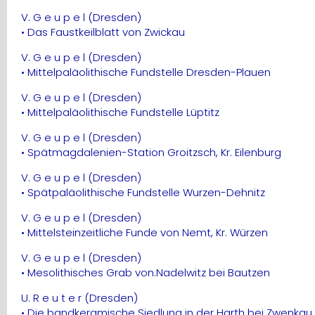
V. G e u p e l (Dresden)
• Das Faustkeilblatt von Zwickau
V. G e u p e l (Dresden)
• Mittelpaläolithische Fundstelle Dresden-Plauen
V. G e u p e l (Dresden)
• Mittelpaläolithische Fundstelle Lüptitz
V. G e u p e l (Dresden)
• Spätmagdalenien-Station Groitzsch, Kr. Eilenburg
V. G e u p e l (Dresden)
• Spätpaläolithische Fundstelle Wurzen-Dehnitz
V. G e u p e l (Dresden)
• Mittelsteinzeitliche Funde von Nemt, Kr. Würzen
V. G e u p e l (Dresden)
• Mesolithisches Grab von.Nadelwitz bei Bautzen
U. R e u t e r (Dresden)
• Die bandkeramische Siedlung in der Harth bei Zwenkau, K