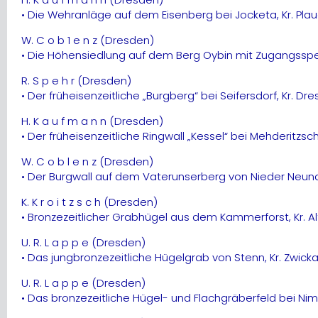
• Die Wehranläge auf dem Eisenberg bei Jocketa, Kr. Pla
W. C o b 1 e n z (Dresden)
• Die Höhensiedlung auf dem Berg Oybin mit Zugangssp
R. S p e h r (Dresden)
• Der früheisenzeitliche „Burgberg“ bei Seifersdorf, Kr. Dr
H. K a u f m a n n (Dresden)
• Der früheisenzeitliche Ringwall „Kessel“ bei Mehderitzsch
W. C o b l e n z (Dresden)
• Der Burgwall auf dem Vaterunserberg von Nieder Neundo
K. K r o i t z s c h (Dresden)
• Bronzezeitlicher Grabhügel aus dem Kammerforst, Kr. A
U. R. L a p p e (Dresden)
• Das jungbronzezeitliche Hügelgrab von Stenn, Kr. Zwick
U. R. L a p p e (Dresden)
• Das bronzezeitliche Hügel- und Flachgräberfeld bei Ni