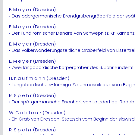
E. M e y e r (Dresden)
• Das odergermanische Brandgrubengräberfeld der späten 
E. M e y e r (Dresden)
• Der Fund römischer Denare von Schwepnitz, Kr. Kamenz
E. M e y e r (Dresden)
• Das völkerwanderungszeitliche Gräberfeld von Elstertreb
E. M e y e r (Dresden)
• Zwei langobardische Körpergräber des 6. Jahrhunderts
H. K a u f m a n n (Dresden)
• Langobardische s-förmige Zellenmosaikfibel vom Beginn
R. S p e h r (Dresden)
• Der spätgermanische Eisenhort von Lotzdorf bei Radeb
W. C o b 1 e n z (Dresden)
• Ein Grab von Dresden-Stetzsch vom Beginn der slawi
R. S p e h r (Dresden)