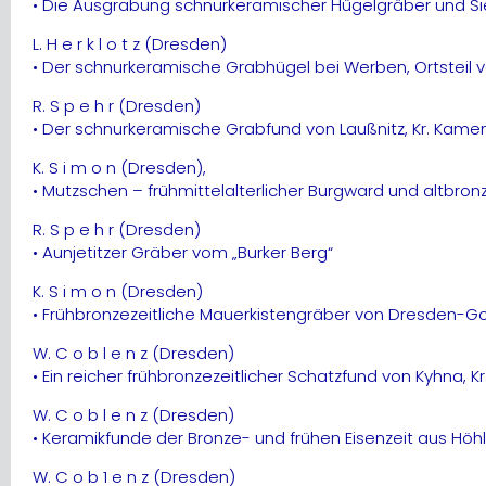
• Die Ausgrabung schnurkeramischer Hügelgräber und Sied
L. H e r k l o t z (Dresden)
• Der schnurkeramische Grabhügel bei Werben, Ortsteil vo
R. S p e h r (Dresden)
• Der schnurkeramische Grabfund von Laußnitz, Kr. Kame
K. S i m o n (Dresden),
• Mutzschen – frühmittelalterlicher Burgward und altbron
R. S p e h r (Dresden)
• Aunjetitzer Gräber vom „Burker Berg“
K. S i m o n (Dresden)
• Frühbronzezeitliche Mauerkistengräber von Dresden-Gos
W. C o b l e n z (Dresden)
• Ein reicher frühbronzezeitlicher Schatzfund von Kyhna, Kr
W. C o b l e n z (Dresden)
• Keramikfunde der Bronze- und frühen Eisenzeit aus Hö
W. C o b 1 e n z (Dresden)