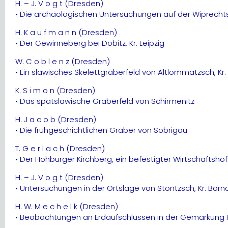
H. – J. V o g t (Dresden)
• Die archäologischen Untersuchungen auf der Wiprechtsb
H. K a u f m a n n (Dresden)
• Der Gewinneberg bei Döbitz, Kr. Leipzig
W. C o b l e n z (Dresden)
• Ein slawisches Skelettgräberfeld von Altlommatzsch, Kr
K. S i m o n (Dresden)
• Das spätslawische Gräberfeld von Schirmenitz
H. J a c o b (Dresden)
• Die frühgeschichtlichen Gräber von Sobrigau
T. G e r l a c h (Dresden)
• Der Hohburger Kirchberg, ein befestigter Wirtschaftshof
H. – J. V o g t (Dresden)
• Untersuchungen in der Ortslage von Stöntzsch, Kr. Born
H. W. M e c h e l k (Dresden)
• Beobachtungen an Erdaufschlüssen in der Gemarkung Ha