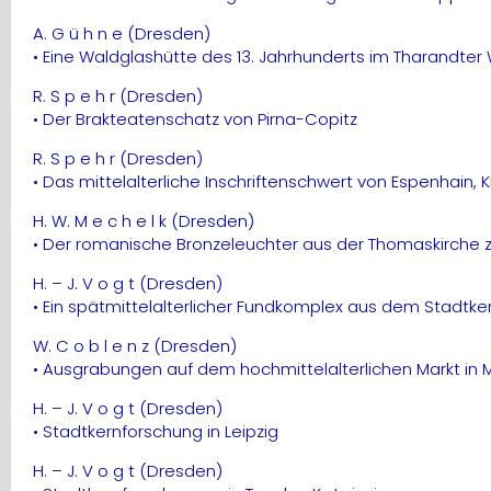
A. G ü h n e (Dresden)
• Eine Waldglashütte des 13. Jahrhunderts im Tharandter Wa
R. S p e h r (Dresden)
• Der Brakteatenschatz von Pirna-Copitz
R. S p e h r (Dresden)
• Das mittelalterliche Inschriftenschwert von Espenhain, Kr
H. W. M e c h e l k (Dresden)
• Der romanische Bronzeleuchter aus der Thomaskirche z
H. – J. V o g t (Dresden)
• Ein spätmittelalterlicher Fundkomplex aus dem Stadtke
W. C o b l e n z (Dresden)
• Ausgrabungen auf dem hochmittelalterlichen Markt in 
H. – J. V o g t (Dresden)
• Stadtkernforschung in Leipzig
H. – J. V o g t (Dresden)