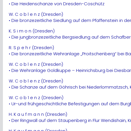
• Die Heidenschanze von Dresden-Coschütz
W. C o b l e n z (Dresden)
• Die bronzezeitliche Siedlung auf dem Pfaffenstein in 
K. S i m o n (Dresden)
• Die jungbronzezeitliche Bergsiedlung auf dem Schafbe
R. S p e h r (Dresden)
• Die bronzezeitliche Wehranlage „Proitschenberg“ bei B
W. C o b l e n z (Dresden)
• Die Wehranlage Goldkuppe – Heinrichsburg bei Diesbar
W. C o b l e n z (Dresden)
• Die Schanze auf dem Göhrisch bei Niederlommatzsch, 
W. C o b 1 e n z (Dresden)
• Ur-und frühgeschichtliche Befestigungen auf dem Burgbe
H. K a u f m a n n (Dresden)
• Der Ringwall auf dem Staupenberg in Flur Wendishain, K
H. K a u f m a n n (Dresden)