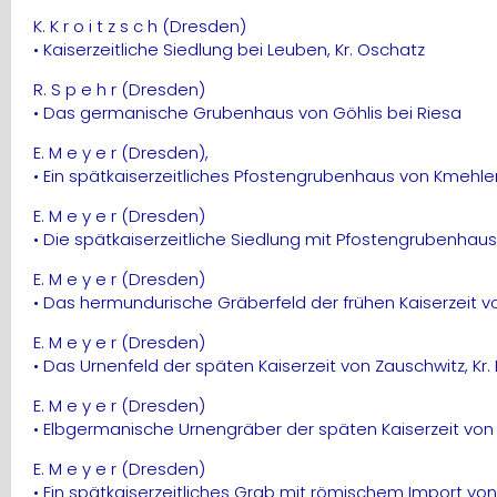
K. K r o i t z s c h (Dresden)
• Kaiserzeitliche Siedlung bei Leuben, Kr. Oschatz
R. S p e h r (Dresden)
• Das germanische Grubenhaus von Göhlis bei Riesa
E. M e y e r (Dresden),
• Ein spätkaiserzeitliches Pfostengrubenhaus von Kmehle
E. M e y e r (Dresden)
• Die spätkaiserzeitliche Siedlung mit Pfostengrubenhaus
E. M e y e r (Dresden)
• Das hermundurische Gräberfeld der frühen Kaiserzeit vo
E. M e y e r (Dresden)
• Das Urnenfeld der späten Kaiserzeit von Zauschwitz, Kr.
E. M e y e r (Dresden)
• Elbgermanische Urnengräber der späten Kaiserzeit von 
E. M e y e r (Dresden)
• Ein spätkaiserzeitliches Grab mit römischem Import von 