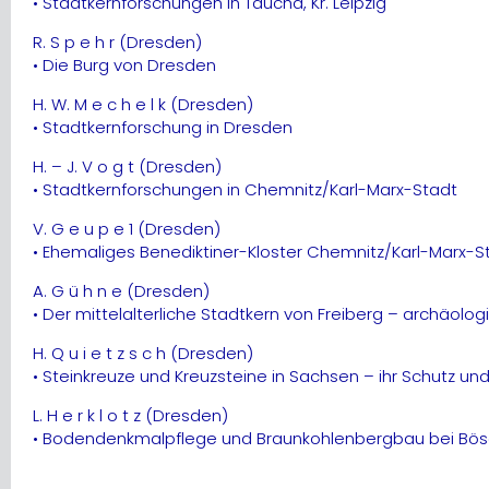
• Stadtkernforschungen in Taucha, Kr. Leipzig
R. S p e h r (Dresden)
• Die Burg von Dresden
H. W. M e c h e l k (Dresden)
• Stadtkernforschung in Dresden
H. – J. V o g t (Dresden)
• Stadtkernforschungen in Chemnitz/Karl-Marx-Stadt
V. G e u p e 1 (Dresden)
• Ehemaliges Benediktiner-Kloster Chemnitz/Karl-Marx-S
A. G ü h n e (Dresden)
• Der mittelalterliche Stadtkern von Freiberg – archäol
H. Q u i e t z s c h (Dresden)
• Steinkreuze und Kreuzsteine in Sachsen – ihr Schutz und
L. H e r k l o t z (Dresden)
• Bodendenkmalpflege und Braunkohlenbergbau bei Bösdor