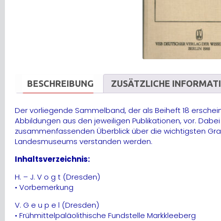
BESCHREIBUNG
ZUSÄTZLICHE INFORMAT
Der vorliegende Sammelband, der als Beiheft 18 erscheint
Abbildungen aus den jeweiligen Publikationen, vor. Dabei 
zusammenfassenden Überblick über die wichtigsten Gra
Landesmuseums verstanden werden.
Inhaltsverzeichnis:
H. – J. V o g t (Dresden)
• Vorbemerkung
V. G e u p e l (Dresden)
• Frühmittelpaläolithische Fundstelle Markkleeberg