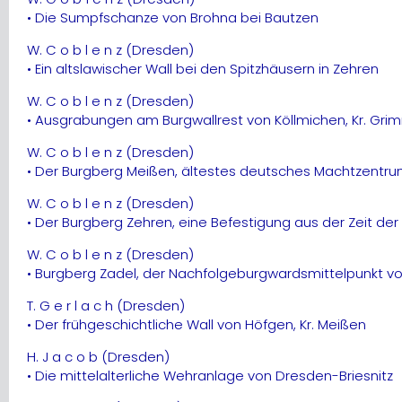
• Die Sumpfschanze von Brohna bei Bautzen
W. C o b l e n z (Dresden)
• Ein altslawischer Wall bei den Spitzhäusern in Zehren
W. C o b l e n z (Dresden)
• Ausgrabungen am Burgwallrest von Köllmichen, Kr. Gr
W. C o b l e n z (Dresden)
• Der Burgberg Meißen, ältestes deutsches Machtzentr
W. C o b l e n z (Dresden)
• Der Burgberg Zehren, eine Befestigung aus der Zeit d
W. C o b l e n z (Dresden)
• Burgberg Zadel, der Nachfolgeburgwardsmittelpunkt v
T. G e r l a c h (Dresden)
• Der frühgeschichtliche Wall von Höfgen, Kr. Meißen
H. J a c o b (Dresden)
• Die mittelalterliche Wehranlage von Dresden-Briesnitz