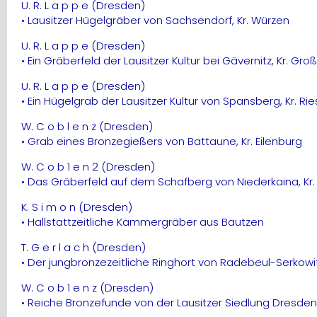
U. R. L a p p e (Dresden)
• Lausitzer Hügelgräber von Sachsendorf, Kr. Würzen
U. R. L a p p e (Dresden)
• Ein Gräberfeld der Lausitzer Kultur bei Gävernitz, Kr. Gr
U. R. L a p p e (Dresden)
• Ein Hügelgrab der Lausitzer Kultur von Spansberg, Kr. R
W. C o b l e n z (Dresden)
• Grab eines Bronzegießers von Battaune, Kr. Eilenburg
W. C o b 1 e n 2 (Dresden)
• Das Gräberfeld auf dem Schafberg von Niederkaina, Kr
K. S i m o n (Dresden)
• Hallstattzeitliche Kammergräber aus Bautzen
T. G e r l a c h (Dresden)
• Der jungbronzezeitliche Ringhort von Radebeul-Serkowi
W. C o b 1 e n z (Dresden)
• Reiche Bronzefunde von der Lausitzer Siedlung Dresde