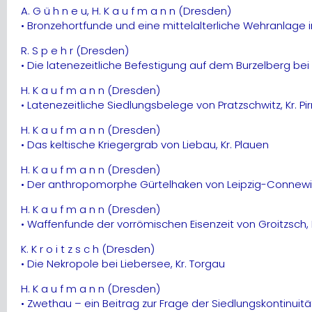
A. G ü h n e u, H. K a u f m a n n (Dresden)
• Bronzehortfunde und eine mittelalterliche Wehranlage in 
R. S p e h r (Dresden)
• Die latenezeitliche Befestigung auf dem Burzelberg bei
H. K a u f m a n n (Dresden)
• Latenezeitliche Siedlungsbelege von Pratzschwitz, Kr. Pi
H. K a u f m a n n (Dresden)
• Das keltische Kriegergrab von Liebau, Kr. Plauen
H. K a u f m a n n (Dresden)
• Der anthropomorphe Gürtelhaken von Leipzig-Connewi
H. K a u f m a n n (Dresden)
• Waffenfunde der vorrömischen Eisenzeit von Groitzsch, 
K. K r o i t z s c h (Dresden)
• Die Nekropole bei Liebersee, Kr. Torgau
H. K a u f m a n n (Dresden)
• Zwethau – ein Beitrag zur Frage der Siedlungskontinuit