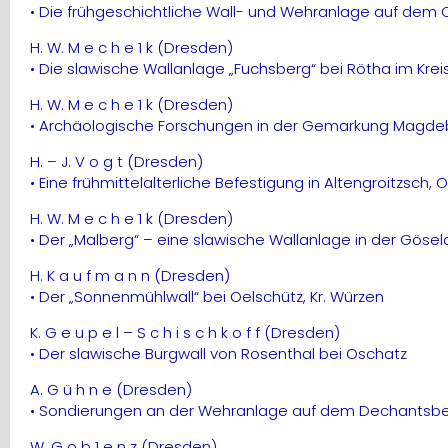
• Die frühgeschichtliche Wall- und Wehranlage auf dem 
H. W. M e c h e 1 k (Dresden)
• Die slawische Wallanlage „Fuchsberg“ bei Rötha im Krei
H. W. M e c h e 1 k (Dresden)
• Archäologische Forschungen in der Gemarkung Magdebor
H. – J. V o g t (Dresden)
• Eine frühmittelalterliche Befestigung in Altengroitzsch, O
H. W. M e c h e 1 k (Dresden)
• Der „Malberg“ – eine slawische Wallanlage in der Göse
H. K a u f m a n n (Dresden)
• Der „Sonnenmühlwall“ bei Oelschütz, Kr. Würzen
K. G e u p e l – S c h i s c h k o f f (Dresden)
• Der slawische Burgwall von Rosenthal bei Oschatz
A. G ü h n e (Dresden)
• Sondierungen an der Wehranlage auf dem Dechantsber
W. G o b 1 e n z (Dresden)