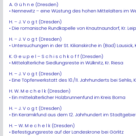
A. G ü h n e (Dresden)
• Nennewitz – eine Wüstung des hohen Mittelalters im We
H. – J. V o g t (Dresden)
• Die romanische Rundkapelle von Knautnaundorf, Kr. Leip
H. – J. V o g t (Dresden)
• Untersuchungen in der St. Kilianskirche in (Bad) Lausick, 
K. G e u p e l – S c h i s c h k o f f (Dresden)
• Mittelalterliche Siedlungsreste in Wülknitz, Kr. Riesa
H. – J. V o g t (Dresden)
• Eine Töpferwerkstatt des 10./11. Jahrhunderts bei Sehlis, K
H. W. M e c h e l k (Dresden)
• Ein mittelalterlicher Holzbrunnenfund im Kreis Borna
H. – J. V o g t (Dresden)
• Ein Keramikfund aus dem 12. Jahrhundert im Stadtgebiet
H. – W. M e c h e l k (Dresden)
• Befestigungsreste auf der Landeskrone bei Görlitz