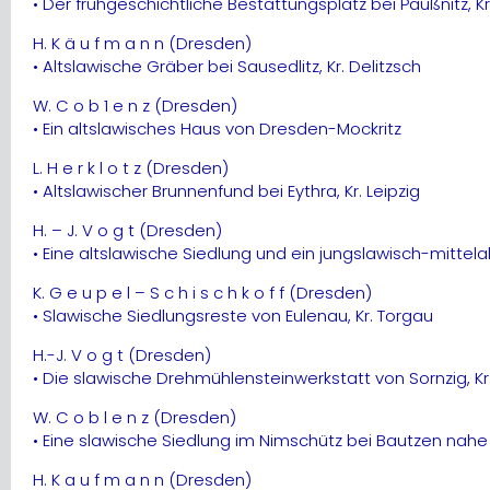
• Der frühgeschichtliche Bestattungsplatz bei Paußnitz, Kr
H. K ä u f m a n n (Dresden)
• Altslawische Gräber bei Sausedlitz, Kr. Delitzsch
W. C o b 1 e n z (Dresden)
• Ein altslawisches Haus von Dresden-Mockritz
L. H e r k l o t z (Dresden)
• Altslawischer Brunnenfund bei Eythra, Kr. Leipzig
H. – J. V o g t (Dresden)
• Eine altslawische Siedlung und ein jungslawisch-mittelalt
K. G e u p e l – S c h i s c h k o f f (Dresden)
• Slawische Siedlungsreste von Eulenau, Kr. Torgau
H.-J. V o g t (Dresden)
• Die slawische Drehmühlensteinwerkstatt von Sornzig, Kr
W. C o b l e n z (Dresden)
• Eine slawische Siedlung im Nimschütz bei Bautzen nahe
H. K a u f m a n n (Dresden)