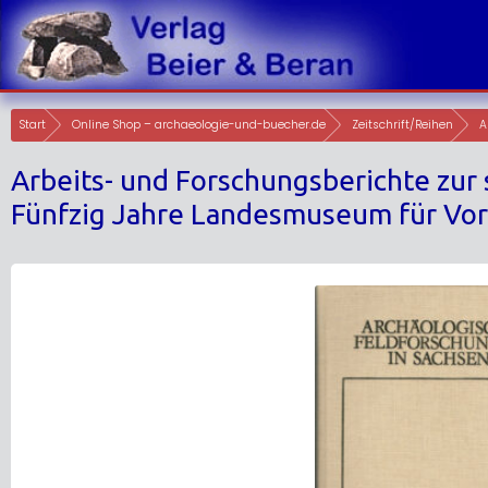
Skip
to
content
Start
Online Shop – archaeologie-und-buecher.de
Zeitschrift/Reihen
A
Arbeits- und Forschungsberichte zur
Fünfzig Jahre Landesmuseum für Vo