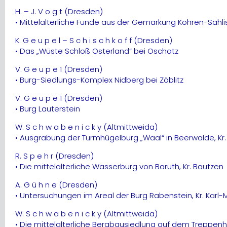
H. – J. V o g t (Dresden)
• Mittelalterliche Funde aus der Gemarkung Kohren-Sahlis,
K. G e u p e l – S c h i s c h k o f f (Dresden)
• Das „Wüste Schloß Osterland“ bei Oschatz
V. G e u p e 1 (Dresden)
• Burg-Siedlungs-Komplex Nidberg bei Zöblitz
V. G e u p e 1 (Dresden)
• Burg Lauterstein
W. S c h w a b e n i c k y (Altmittweida)
• Ausgrabung der Turmhügelburg „Waal“ in Beerwalde, Kr.
R. S p e h r (Dresden)
• Die mittelalterliche Wasserburg von Baruth, Kr. Bautzen
A. G ü h n e (Dresden)
• Untersuchungen im Areal der Burg Rabenstein, Kr. Karl
W. S c h w a b e n i c k y (Altmittweida)
• Die mittelalterliche Bergbausiedlung auf dem Treppenh