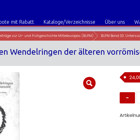
ote mit Rabatt
Kataloge/Verzeichnisse
Über uns
W
eiträge zur Ur- und Frühgeschichte Mitteleuropas (BUFM)
BUFM Band 33: Untersuc
n Wendelringen der älteren vorrömis
24,
B
B
3
U
z
Artikeln
d
W
d
ä
v