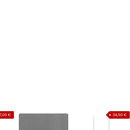
7,00
€
34,50
€