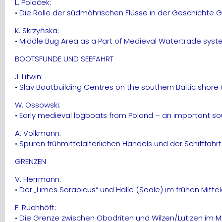
L. Polaček:
• Die Rolle der südmährischen Flüsse in der Geschichte
K. Skrzyńska:
• Middle Bug Area as a Part of Medieval Watertrade sys
BOOTSFUNDE UND SEEFAHRT
J. Litwin:
• Slav Boatbuilding Centres on the southern Baltic shore 
W. Ossowski:
• Early medieval logboats from Poland – an important so
A. Volkmann:
• Spuren frühmittelalterlichen Handels und der Schifffah
GRENZEN
V. Herrmann:
• Der „Limes Sorabicus“ und Halle (Saale) im frühen Mittel
F. Ruchhöft:
• Die Grenze zwischen Obodriten und Wilzen/Lutizen im Mi