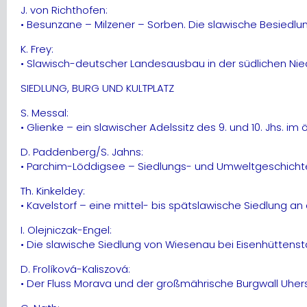
J. von Richthofen:
• Besunzane – Milzener – Sorben. Die slawische Besiedlu
K. Frey:
• Slawisch-deutscher Landesausbau in der südlichen Nied
SIEDLUNG, BURG UND KULTPLATZ
S. Messal:
• Glienke – ein slawischer Adelssitz des 9. und 10. Jhs. i
D. Paddenberg/S. Jahns:
• Parchim-Löddigsee – Siedlungs- und Umweltgeschichte
Th. Kinkeldey:
• Kavelstorf – eine mittel- bis spätslawische Siedlung a
I. Olejniczak-Engel:
• Die slawische Siedlung von Wiesenau bei Eisenhüttens
D. Frolíková-Kaliszová:
• Der Fluss Morava und der großmährische Burgwall Uher