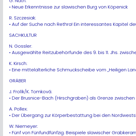
G. Nath:
• Neue Erkenntnisse zur slawischen Burg von Köpenick
R. Szczesiak:
• Auf der Suche nach Rethra! Ein interessantes Kapitel 
SACHKULTUR
N. Gossler:
• Ausgewählte Reitzubehörfunde des 9. bis 11. Jhs. zwisc
K. Kirsch:
• Eine mittelalterliche Schmuckscheibe vom „Heiligen Lan
GRÄBER
J. Frolík/K. Tomková:
• Der Brusnice-Bach (Hirschgraben) als Grenze zwischen
A. Pollex:
• Der Übergang zur Körperbestattung bei den Nordwestsl
W. Niemeyer:
• Fünf von Fünfundfünfzig. Beispiele slawischer Grabkera