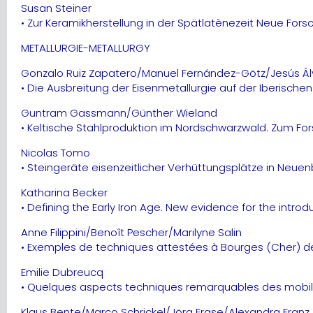
Susan Steiner
• Zur Keramikherstellung in der Spätlatènezeit Neue Fo
METALLURGIE-METALLURGY
Gonzalo Ruiz Zapatero/Manuel Fernández-Götz/Jesús Ál
• Die Ausbreitung der Eisenmetallurgie auf der Iberischen
Guntram Gassmann/Günther Wieland
• Keltische Stahlproduktion im Nordschwarzwald. Zum Fo
Nicolas Tomo
• Steingeräte eisenzeitlicher Verhüttungsplätze in Neue
Katharina Becker
• Defining the Early Iron Age. New evidence for the introd
Anne Filippini/Benoît Pescher/Marilyne Salin
• Exemples de techniques attestées à Bourges (Cher) de 
Emilie Dubreucq
• Quelques aspects techniques remarquables des mobilie
Klaus Bente/Marco Schrickel/Jörg Frase/Alexandra Franz