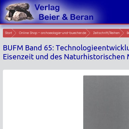
Skip
to
content
Start
Online Shop – archaeologie-und-buecher.de
Zeitschrift/Reihen
B
BUFM Band 65: Technologieentwicklung
Eisenzeit und des Naturhistorischen 