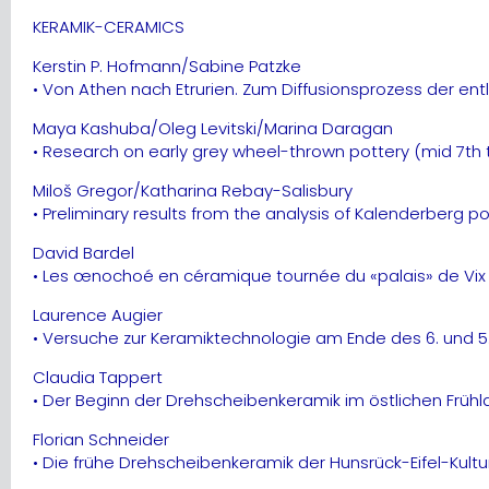
KERAMIK-CERAMICS
Kerstin P. Hofmann/Sabine Patzke
• Von Athen nach Etrurien. Zum Diffusionsprozess der en
Maya Kashuba/Oleg Levitski/Marina Daragan
• Research on early grey wheel-thrown pottery (mid 7th to
Miloš Gregor/Katharina Rebay-Salisbury
• Preliminary results from the analysis of Kalenderberg 
David Bardel
• Les œnochoé en céramique tournée du «palais» de Vix « 
Laurence Augier
• Versuche zur Keramiktechnologie am Ende des 6. und 5
Claudia Tappert
• Der Beginn der Drehscheibenkeramik im östlichen Frühla
Florian Schneider
• Die frühe Drehscheibenkeramik der Hunsrück-Eifel-Kultu