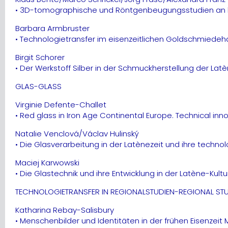
• 3D-tomographische und Röntgenbeugungsstudien an lat
Barbara Armbruster
• Technologietransfer im eisenzeitlichen Goldschmiedehan
Birgit Schorer
• Der Werkstoff Silber in der Schmuckherstellung der Latè
GLAS-GLASS
Virginie Defente-Challet
• Red glass in Iron Age Continental Europe. Technical inn
Natalie Venclová/Václav Hulinský
• Die Glasverarbeitung in der Latènezeit und ihre techno
Maciej Karwowski
• Die Glastechnik und ihre Entwicklung in der Latène-Kultu
TECHNOLOGIETRANSFER IN REGIONALSTUDIEN-REGIONAL S
Katharina Rebay-Salisbury
• Menschenbilder und Identitäten in der frühen Eisenzei