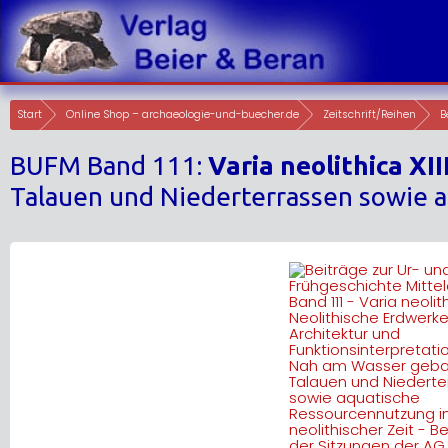
Skip
to
content
Start
Online Shop – archaeologie-und-buecher.de
Zeitschrift/Reihen
B
BUFM Band 111:
Varia neolithica XII
Talauen und Niederterrassen sowie a