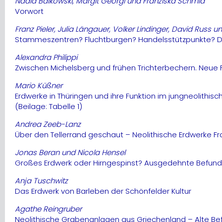
Nadia Balkowski, Margit Georgi und Franziska Schmid
Vorwort
Franz Pieler, Julia Längauer, Volker Lindinger, David Rus
Stammeszentren? Fluchtburgen? Handelsstützpunkte? Die 
Alexandra Philippi
Zwischen Michelsberg und frühen Trichterbechern. Neue 
Mario Küßner
Erdwerke in Thüringen und ihre Funktion im jungneolithisc
(Beilage: Tabelle 1)
Andrea Zeeb-Lanz
Über den Tellerrand geschaut – Neolithische Erdwerke Fr
Jonas Beran und Nicola Hensel
Großes Erdwerk oder Hirngespinst? Ausgedehnte Befund
Anja Tuschwitz
Das Erdwerk von Barleben der Schönfelder Kultur
Agathe Reingruber
Neolithische Grabenanlagen aus Griechenland – Alte Be