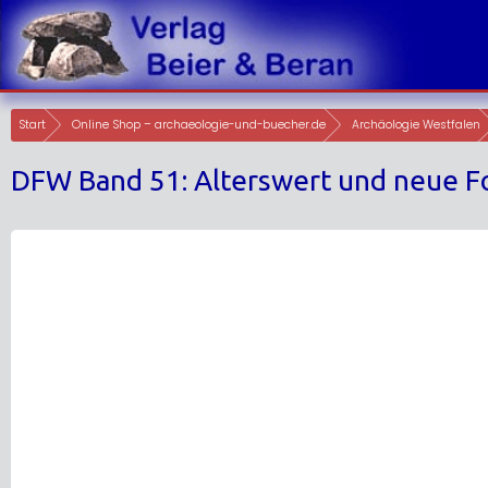
Skip
to
content
Start
Online Shop – archaeologie-und-buecher.de
Archäologie Westfalen
DFW Band 51: Alterswert und neue Fo