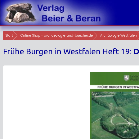
Skip
to
content
Start
Online Shop – archaeologie-und-buecher.de
Archäologie Westfalen
Frühe Burgen in Westfalen Heft 19:
D