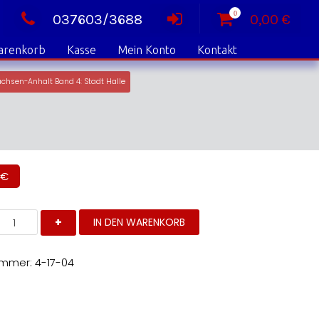
0
037603/3688
0,00
€
arenkorb
Kasse
Mein Konto
Kontakt
chsen-Anhalt Band 4: Stadt Halle
€
enkmalverzeichnis
IN DEN WARENKORB
achsen-
nhalt
and
ummer:
4-17-04
tadt
alle
enge