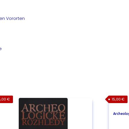
en Vororten
e
5,00
€
15,00
€
Archeolog