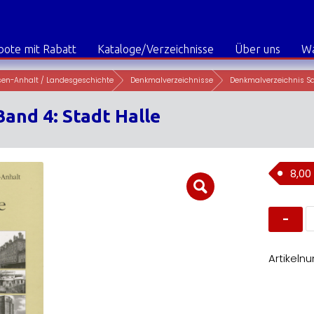
ote mit Rabatt
Kataloge/Verzeichnisse
Über uns
W
sen-Anhalt / Landesgeschichte
Denkmalverzeichnisse
Denkmalverzeichnis Sa
Band 4: Stadt Halle
8,00
D
S
A
B
4:
Artikeln
S
H
M