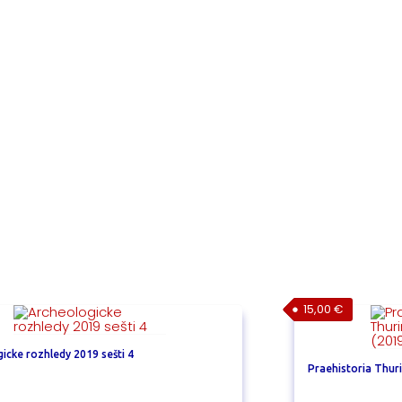
15,00
€
icke rozhledy 2019 sešti 4
Praehistoria Thuri