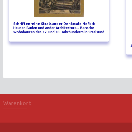
Schriftenreihe Stralsunder Denkmale Heft 4:
Heuser, Buden und ander Architectura – Barocke
Wohnbauten des 17. und 18. Jahrhunderts in Stralsund
Warenkorb