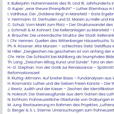
K. Bullerjahn: Hüttenmeister des 15. Und 16. Jahrhunderts 
G. Kuper: „eine theure Ehrenpflicht“ – Luther Elternhaus
I. Vahlhaus: Der „Goldene Ring“ in Mansfeld – Erste Er
V. Herrmann: St. Gertruden und St. Marien zu Halle und Ka
C. Schulz: Vom Markt zum Platz – Der Strukturwandel des
J. Schmidt & M. Kohnert: Die Kelleranlagen zu Mansfeld 
A. Brauchle: Die unterirdische Struktur der Stadt. Kellera
I. Chr. Hennen: Quellen des Wittenberger Häuserbuchs: S
Ph. R. Rössner: Alte Münzen – schlechtes Geld. Geldfluss 
M. Hiller: „Dergleichen nie geschehen ist von anfang der 
Chr. Hirte: Die Schlacht bei Mühlberg als triumphales Bild
Th. Lang: „Zwischen Alltag, Kunst und Sünde“. Tanz an de
H.-G. Stephan: Von der Gotik zur Renaissance – Spätmi
Reformationszeit
R. Kluttig-Altmann: Auf breiter Basis – Fundanalysen aus
H. Rosmanitz: Luther und die Sieben Freien Künste – Di
J. Reetz: Judith und der Kaiser – Zeichen der Identifikat
N. Holesch: Die Steinzeugfunde aus dem Garten des Lut
N. Eichhorn: Frühneuzeitliche Glasfunde von Grabungen
M. Jung: Restaurierung im Rahmen des Projektes „Luther
D. Berger & S. L. Stieme: Untersuchungen zum frühneuzeit