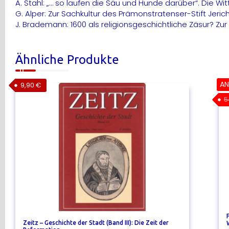
A. Stahl: „… so laufen die Säu und Hunde darüber“. Die Wi
G. Alper: Zur Sachkultur des Prämonstratenser-Stift Jeri
J. Brademann: 1600 als religionsgeschichtliche Zäsur? Zur 
Ähnliche Produkte
AN
9,90
€
5
Zeitz – Geschichte der Stadt (Band III): Die Zeit der