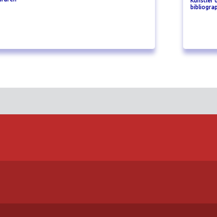
Künstler 
bibliogra