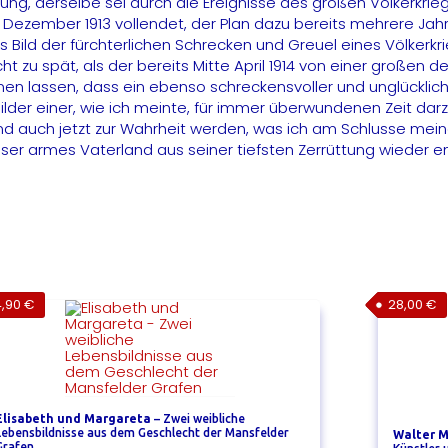
g, derselbe sei durch die Ereignisse des großen Völkerkrieg
 im Dezember 1913 vollendet, der Plan dazu bereits mehrere Ja
s Bild der fürchterlichen Schrecken und Greuel eines Völker
ht zu spät, als der bereits Mitte April 1914 von einer groß
en lassen, dass ein ebenso schreckensvoller und unglückliche
 Bilder einer, wie ich meinte, für immer überwundenen Zeit 
d auch jetzt zur Wahrheit werden, was ich am Schlusse mein
er armes Vaterland aus seiner tiefsten Zerrüttung wieder emp
4,90
€
28,00
€
Elisabeth und Margareta
– Zwei weibliche
Lebensbildnisse aus dem Geschlecht der Mansfelder
Walter M
Grafen