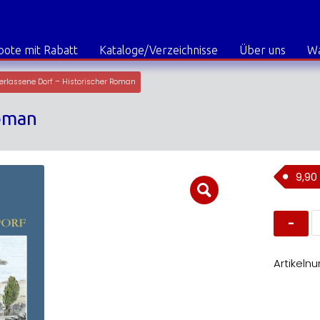
ote mit Rabatt
Kataloge/Verzeichnisse
Über uns
W
erlassene Dorf – Historischer Roman
Roman
9,90
D
v
D
-
H
Artikeln
R
M