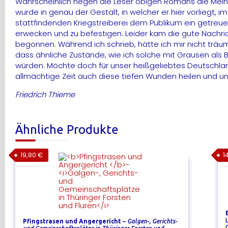
Wahrscheinlich hegen die Leser obigen Romans die Meinun
wurde in genau der Gestalt, in welcher er hier vorliegt,
stattfindenden Kriegstreiberei dem Publikum ein getreue
erwecken und zu befestigen. Leider kam die gute Nachric
begonnen. Während ich schrieb, hätte ich mir nicht träum
dass ähnliche Zustände, wie ich solche mit Grausen als
würden. Möchte doch für unser heißgeliebtes Deutschlan
allmächtige Zeit auch diese tiefen Wunden heilen und uns
Friedrich Thieme
Ähnliche Produkte
19,80
€
1
Pfingstrasen und Angergericht
–
Galgen-, Gerichts-