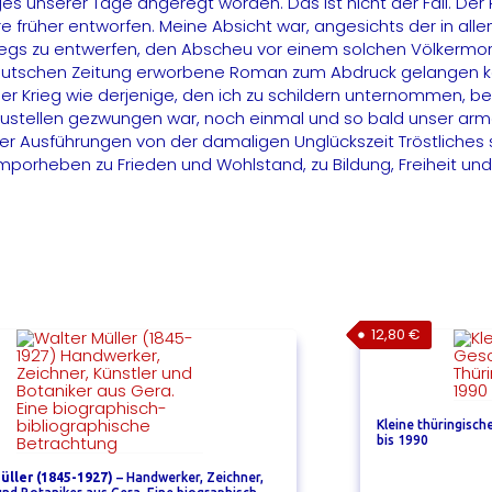
es unserer Tage angeregt worden. Das ist nicht der Fall. De
hre früher entworfen. Meine Absicht war, angesichts der in al
kriegs zu entwerfen, den Abscheu vor einem solchen Völkermor
en deutschen Zeitung erworbene Roman zum Abdruck gelangen k
r Krieg wie derjenige, den ich zu schildern unternommen, ber
darzustellen gezwungen war, noch einmal und so bald unser a
er Ausführungen von der damaligen Unglückszeit Tröstliches
orheben zu Frieden und Wohlstand, zu Bildung, Freiheit und E
12,80
€
Kleine thüringisc
bis 1990
üller (1845-1927)
– Handwerker, Zeichner,