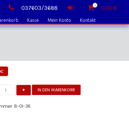
0
037603/3688
0,00
€
arenkorb
Kasse
Mein Konto
Kontakt
€
as
IN DEN WARENKORB
erlassene
orf
istorischer
ummer:
8-01-36
oman
enge