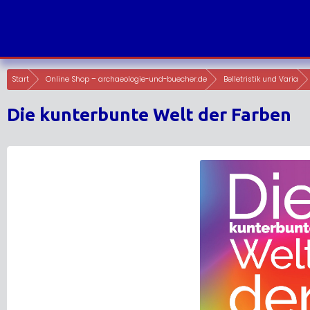
Skip
to
content
Start
Online Shop – archaeologie-und-buecher.de
Belletristik und Varia
Die kunterbunte Welt der Farben