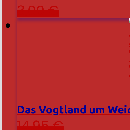
3,00
€
Das Vogtland um Weid
14,95
€