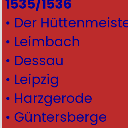
1535/1536
• Der Hüttenmeist
• Leimbach
• Dessau
• Leipzig
• Harzgerode
• Güntersberge