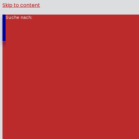
Skip to content
Suche nach:
Start
Online Shop – archaeol
und-buecher.de
Belletristik und Varia
Varia
Der Hauptmann – Ein
historischer Roman aus
Harz