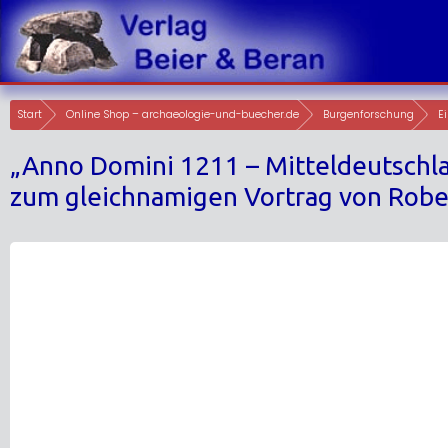
Skip
to
content
Start
Online Shop – archaeologie-und-buecher.de
Burgenforschung
E
„Anno Domini 1211 – Mitteldeutschla
zum gleichnamigen Vortrag von Rober