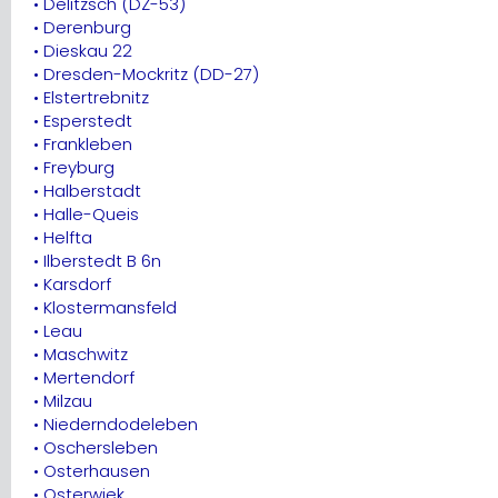
• Delitzsch (DZ-53)
• Derenburg
• Dieskau 22
• Dresden-Mockritz (DD-27)
• Elstertrebnitz
• Esperstedt
• Frankleben
• Freyburg
• Halberstadt
• Halle-Queis
• Helfta
• Ilberstedt B 6n
• Karsdorf
• Klostermansfeld
• Leau
• Maschwitz
• Mertendorf
• Milzau
• Niederndodeleben
• Oschersleben
• Osterhausen
• Osterwiek