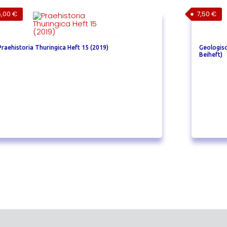
5,00
€
7,50
€
Praehistoria Thuringica Heft 15 (2019)
Geologisc
Beiheft)