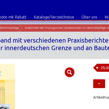
ote mit Rabatt
Kataloge/Verzeichnisse
Über uns
W
Denkmalpflege
Arbeitsheft des Thüringischen Landesamtes für Denkmalpflege u
nd mit verschiedenen Praxisberichte
er innerdeutschen Grenze und an Baut
25,
A
T
B
3
S
Artikeln
m
v
P