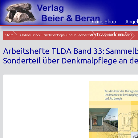
Skip
to
content
Online Shop
Angeb
Vertrag widerrufen
Start
Online Shop – archaeologie-und-buecher.de
Epochen & Themen
Arbeitshefte TLDA Band 33: Sammelba
Sonderteil über Denkmalpflege an d