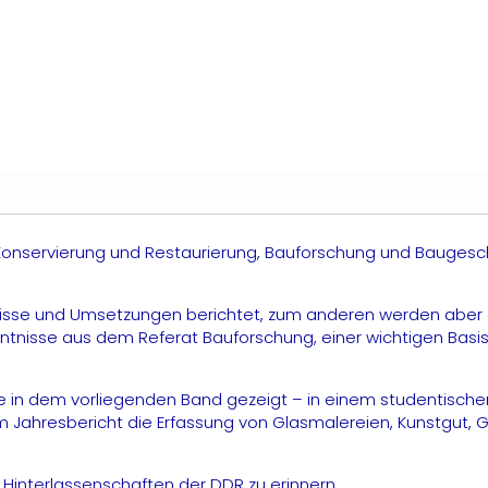
ur
au-
nd
unstdenkmalpflege
hüringen.
it
onderteil
ber
enkmalpflege
n
er
nnerdeutschen
renze
– Konservierung und Restaurierung, Bauforschung und Bauges
nd
n
auten
es
isse und Umsetzungen berichtet, zum anderen werden aber 
fS!
ntnisse aus dem Referat Bauforschung, einer wichtigen Basis
enge
ie in dem vorliegenden Band gezeigt – in einem studentisch
em Jahresbericht die Erfassung von Glasmalereien, Kunstgut,
Hinterlassenschaften der DDR zu erinnern.