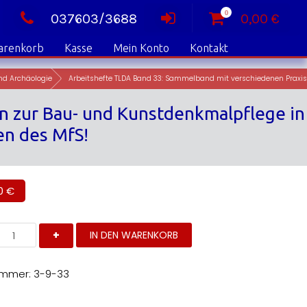
0
037603/3688
0,00
€
arenkorb
Kasse
Mein Konto
Kontakt
nd Archäologie
n zur Bau- und Kunstdenkmalpflege in
en des MfS!
00
€
rbeitshefte
IN DEN WARENKORB
LDA
and
3:
ammelband
ummer:
3-9-33
it
erschiedenen
raxisberichten