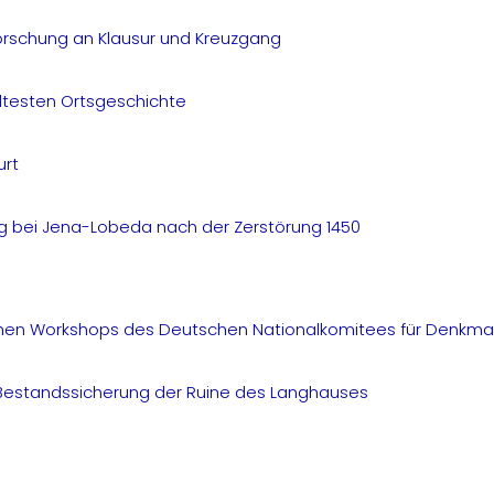
forschung an Klausur und Kreuzgang
ltesten Ortsgeschichte
urt
g bei Jena-Lobeda nach der Zerstörung 1450
chen Workshops des Deutschen Nationalkomitees für Denkma
r Bestandssicherung der Ruine des Langhauses