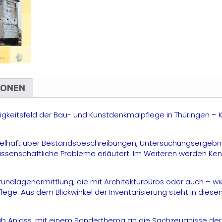
z
B
u
K
in
T
M
S
ü
D
a
IONEN
d
i
G
tigkeitsfeld der Bau- und Kunstdenkmalpflege in Thüringen 
u
a
B
d
pielhaft über Bestandsbeschreibungen, Untersuchungsergebn
M
issenschaftliche Probleme erläutert. Im Weiteren werden Ken
M
undlagenermittlung, die mit Architekturbüros oder auch – w
ege. Aus dem Blickwinkel der Inventarisierung steht in dies
ab Anlass, mit einem Sonderthema an die Sachzeugnisse der 