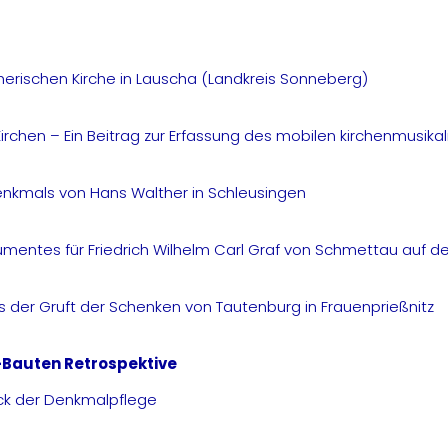
herischen Kirche in Lauscha (Landkreis Sonneberg)
Kirchen – Ein Beitrag zur Erfassung des mobilen kirchenmusika
nkmals von Hans Walther in Schleusingen
ntes für Friedrich Wilhelm Carl Graf von Schmettau auf d
s der Gruft der Schenken von Tautenburg in Frauenprießnitz
Bauten Retrospektive
ck der Denkmalpflege