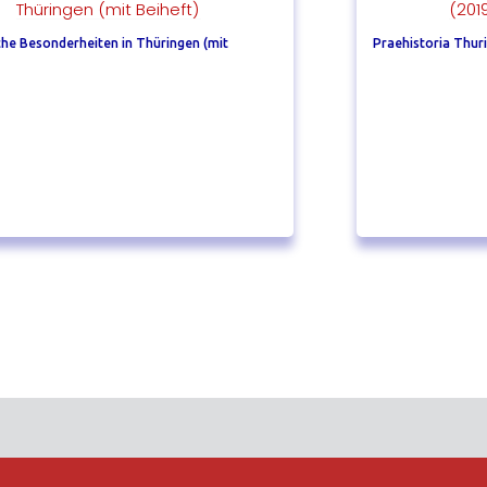
he Besonderheiten in Thüringen (mit
Praehistoria Thuri