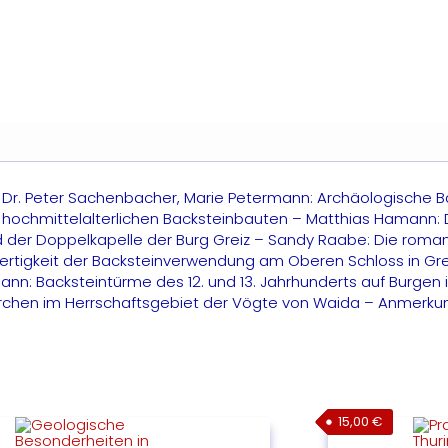
 – Dr. Peter Sachenbacher, Marie Petermann: Archäologische 
e hochmittelalterlichen Backsteinbauten – Matthias Hamann: 
und der Doppelkapelle der Burg Greiz – Sandy Raabe: Die roma
 Wertigkeit der Backsteinverwendung am Oberen Schloss in Grei
nn: Backsteintürme des 12. und 13. Jahrhunderts auf Burgen
he Kirchen im Herrschaftsgebiet der Vögte von Waida – Anmer
15,00
€