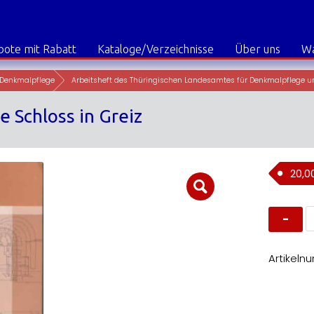
ote mit Rabatt
Kataloge/Verzeichnisse
Über uns
W
Denkmalpflege
Arbeitsheft des Thüringischen Landesamtes für Denkmalpflege u
 Schloss in Greiz
20,0
A
T
B
3
D
Artikeln
o
S
in
G
M