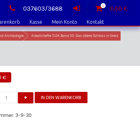
0
037603/3688
0,00
€
arenkorb
Kasse
Mein Konto
Kontakt
nd Archäologie
Arbeitshefte TLDA Band 30: Das obere Schloss in Greiz
0
€
rbeitshefte
IN DEN WARENKORB
LDA
and
0:
as
ummer:
3-9-30
bere
chloss
reiz
enge