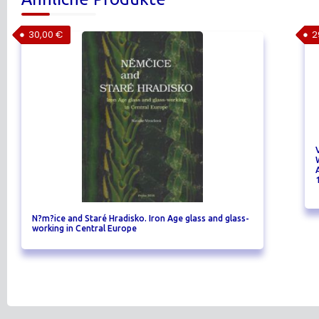
30,00
€
2
N?m?ice and Staré Hradisko. Iron Age glass and glass-
working in Central Europe