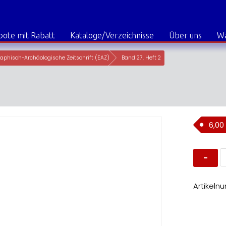
ote mit Rabatt
Kataloge/Verzeichnisse
Über uns
W
aphisch-Archäologische Zeitschrift (EAZ)
Band 27, Heft 2
6,00
B
2
H
2
M
Artikeln