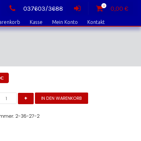
0
037603/3688
0,00
€
arenkorb
Kasse
Mein Konto
Kontakt
€
and
IN DEN WARENKORB
7,
eft
enge
ummer:
2-36-27-2