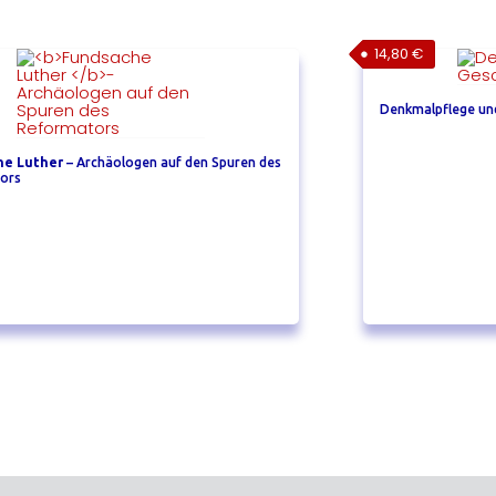
14,80
€
Denkmalpflege und
he Luther
– Archäologen auf den Spuren des
ors