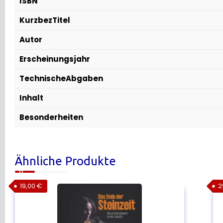
ISBN
KurzbezTitel
Autor
Erscheinungsjahr
TechnischeAbgaben
Inhalt
Besonderheiten
Ähnliche Produkte
19,00
€
2