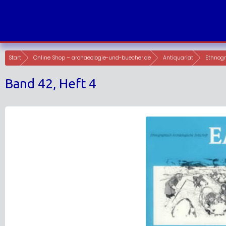
Skip
to
content
Start
Online Shop – archaeologie-und-buecher.de
Antiquariat
Ethnogr
Band 42, Heft 4