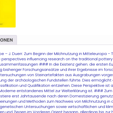
IONEN
ope – J. Duerr: Zum Beginn der Milchnutzung in Mitteleuropa –
ome perspectives influencing research on the traditional pot
ammenfassungen ### In die Existenz gehen: die ersten Euro
terung bisheriger Forschungsansätze und ihrer Ergebnisse im 
tersuchungen von Steinartefakten aus Ausgrabungen vorgest
ung der archäologischen Fundstellen führte. Dies ermöglicht 
sifikation und Qualifikation entziehen. Diese Perspektive ist
Moderne entstandenes Mittel zur Welterklärung ist. ### Zum B
ustiere erst Jahrtausende nach deren Domestizierung genutz
einungen und Methoden zum Nachweis von Milchnutzung in de
 genetischen Untersuchungen sowie wirtschaftlichen und kli
n und Ziegen im Vorderen Orient begann, allerdings bis zur h