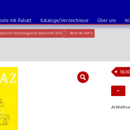
ote mit Rabatt
Kataloge/Verzeichnisse
Über uns
W
aphisch-Archäologische Zeitschrift (EAZ)
Band 48, Heft 3
18,0
B
4
H
3
M
Artikeln