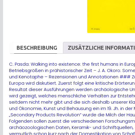
BESCHREIBUNG
ZUSÄTZLICHE INFORMAT
C. Pasda: Walking into existence: the first humans in Eur
Betriebsgrößen in prähistorischer Zeit – J. A. Okoro: S
und Kenotaphe – Rezensionen und Annotationen ### Zus
Europa wird diskutiert. Zuerst folgt eine kritische Erör
Resultat dieser Ausführungen werden archäologische Un
wird gezeigt, welches menschliche Verhalten zur Entsteh
seitdem nicht mehr gibt und die sich deshalb unserer Klas
und Ökonomie, Kunst und Behausung ein im 19. Jh. in der 
„Secondary Products Revolution“ wurde die Milch der Ha
Folgenden sollen zuerst die verschiedenen Forschungsm
archäozoologischen Daten, Keramik- und Schriftquellen,
vermutlich schon kurz nach der Domestikation von Schafe