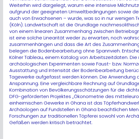
Weiterhin wird dargelegt, warum eine intensive Milchnutzu
aufgrund der geeigneten Umweltbedingungen sowie der kul
auch von Erwachsenen – wurde, was so in nur wenigen Tei
(Köln): Landwirtschaft ist die Grundlage nachmesolithisc
von einem linearen Zusammenhang zwischen Betriebsgröße 
ist eine solche Linearität weder zu erwarten, noch wahrs
zusammenhängen und dass die Art des Zusammenhangs d
belegen die Bodenbearbeitung ohne Spannvieh. Entscheid
Kölner Tableau, einem Katalog von Arbeitszeitdaten. D
archäologischen Experimenten sowie Faust- bzw. Normza
Ausstattung und Intensität der Bodenbearbeitung berücksic
Tagewerke aufgefasst werden können. Die Anwendung de
Anspannung. Eine vergleichbare Rechnung auf Grundlage
Kombination von Bevölkerungsschätzungen für die dichte
DFG-geförderten Projektes „Ökonometrie des mitteleurop
einheimischen Gewerke in Ghana ist das Töpferhandwerk
Archäologen auf Fundstellen in Ghana beachtlichen Meng
Forschungen zur traditionellen Töpferei sowohl von Arc
Gefäßen werden kritisch betrachtet.