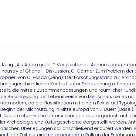
 T. Kerig: „Als Adam grub …“. Vergleichende Anmerkungen zu la
tery industry of Ghana – Diskussion: G. Görmer Zum Problem d
päer. von C. Pasda (Jena): Der Forschungsstand zur Archäo
forschungsgeschichtlichen Kontext unter Einbeziehung ethnoar
ellt, die mittels Zusammenpassungen und räumlicher Fundka
die Beschreibung der Lebensweise von Menschen, die es nur in
 anti-modern, da die Klassifikation mit einem Fokus auf Typolo
eginn der Milchnutzung in Mitteleuropa von J. Duerr (Basel):
t. Neuere chemische Untersuchungen deuten jedoch auf eine 
r Archäologie und Kulturgeschichte dargestellt werden. Anh
matischen Überlegungen soll anschließend erläutert werden,
eutigen Zeit nur eine untergeordnete Rolle in der Ernährung 