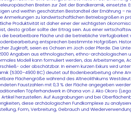
leuropäischen Breiten zur Zeit der Bandkeramik, einsetzte. Es 
igen und weithin geschätzten Bestandteil der Ernährung – ni
Anmerkungen zu landwirtschaftlichen Betriebsgrößen in prähi
ftliche Produktivität ist daher einer der wichtigsten ökonomi
 desto größer sollte der Ertrag sein. Aus einer wirtschaftsw
ss die bearbeitbare Fläche und die betriebliche Verfügbarkei
odenbearbeitung entsprechen bestimmte Hofgrößen. Histor
scher Zugkraft, seien es Ochsen im Joch oder Pferde. Die Un
2000 Angaben aus ethnologischen, ethno-archäologischen un
rmales Modell kann formuliert werden, das Arbeitsmenge, Ac
schließ- oder abschätzbar. In einem kurzen Exkurs wird unters
ramik (5300–4900 BC) deutet auf Bodenbearbeitung ohne An
eitbare Flächengröße während des Altneolithikums Westdeu
ndeten Faustzahlen mit 0,3 % der Fläche angegeben werden. 
itionellen Töpferhandwerk in Ghana von J. Ako Okoro (Legon
e Artikel herzustellen. Auf Ausgrabungen und bei Oberfläc
igkeiten, diese archäologischen Fundkomplexe zu analysieren
Herstellung, Form, Verbreitung, Gebrauch und Wiederverwendu