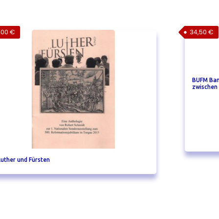
,00
€
34,50
€
BUFM Band
zwischen
Luther und Fürsten