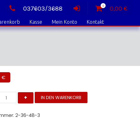
0
037603/3688
0,00
€
arenkorb
Kasse
Mein Konto
Kontakt
0
€
and
IN DEN WARENKORB
8,
eft
enge
ummer:
2-36-48-3