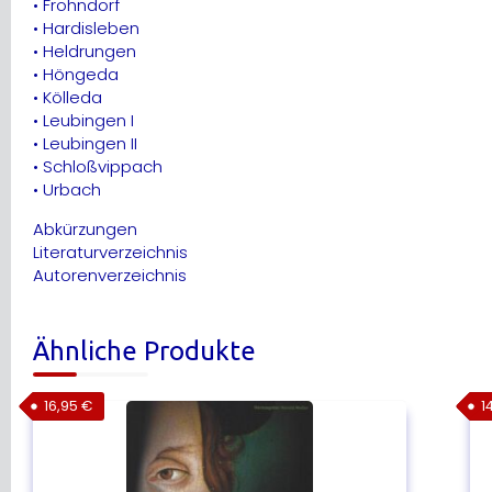
• Frohndorf
• Hardisleben
• Heldrungen
• Höngeda
• Kölleda
• Leubingen I
• Leubingen II
• Schloßvippach
• Urbach
Abkürzungen
Literaturverzeichnis
Autorenverzeichnis
Ähnliche Produkte
16,95
€
1