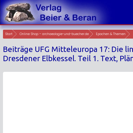
Skip
to
content
Start
Online Shop – archaeologie-und-buecher.de
Epochen & Themen
Beiträge UFG Mitteleuropa 17: Die li
Dresdener Elbkessel. Teil 1. Text, Plän