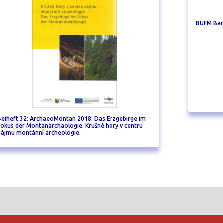
BUFM Ban
Beiheft 32: ArchaeoMontan 2018: Das Erzgebirge im
Fokus der Montanarchäologie. Krušné hory v centru
zájmu montánní archeologie.