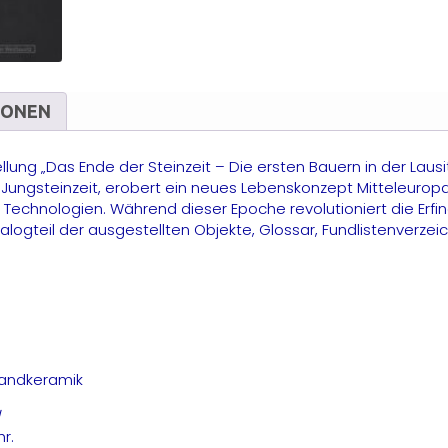
L
M
IONEN
stellung „Das Ende der Steinzeit – Die ersten Bauern in der L
 Jungsteinzeit, erobert ein neues Lebenskonzept Mitteleurop
Technologien. Während dieser Epoche revolutioniert die Erfi
ogteil der ausgestellten Objekte, Glossar, Fundlistenverzeich
hbandkeramik
r.