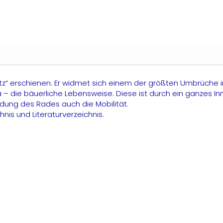
ausitz
enge
ausitz“ erschienen. Er widmet sich einem der größten Umbrüche 
a – die bäuerliche Lebensweise. Diese ist durch ein ganzes I
ndung des Rades auch die Mobilität.
nis und Literaturverzeichnis.