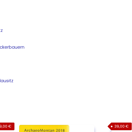
tz
 Ackerbauern
lausitz
9,00
€
39,00
€