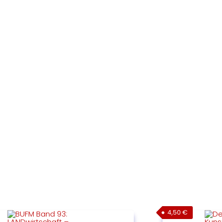
4,50
€