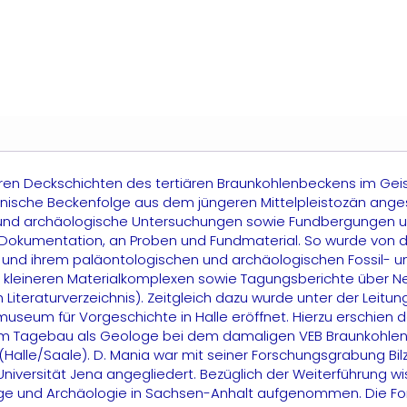
eumark-
ord
Geiseltal)
enge
en Deckschichten des tertiären Braunkohlenbeckens im Geisel
nische Beckenfolge aus dem jüngeren Mittelpleistozän anges
e und archäologische Untersuchungen sowie Fundbergungen u
 Dokumentation, an Proben und Fundmaterial. So wurde von 
d ihrem paläontologischen und archäologischen Fossil- und
n an kleineren Materialkomplexen sowie Tagungsberichte über
iteraturverzeichnis). Zeitgleich dazu wurde unter der Leitung
eum für Vorgeschichte in Halle eröffnet. Hierzu erschien de
t im Tagebau als Geologe bei dem damaligen VEB Braunkohlenw
 (Halle/Saale). D. Mania war mit seiner Forschungsgrabung
-Universität Jena angegliedert. Bezüglich der Weiterführung w
e und Archäologie in Sachsen-Anhalt aufgenommen. Die Fo