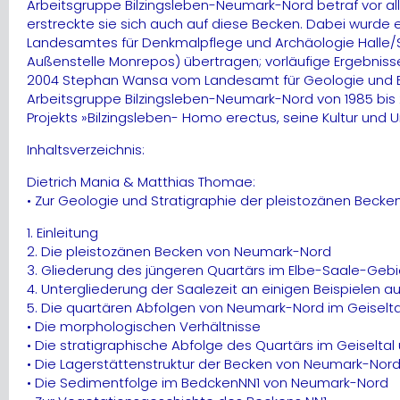
Arbeitsgruppe Bilzingsleben-Neumark-Nord betraf vor a
erstreckte sie sich auch auf diese Becken. Dabei wurde 
Landesamtes für Denkmalpflege und Archäologie Halle/
Außenstelle Monrepos) übertragen; vorläufige Ergebniss
2004 Stephan Wansa vom Landesamt für Geologie und Bergw
Arbeitsgruppe Bilzingsleben-Neumark-Nord von 1985 bis 20
Projekts »Bilzingsleben- Homo erectus, seine Kultur und
Inhaltsverzeichnis:
Dietrich Mania & Matthias Thomae:
• Zur Geologie und Stratigraphie der pleistozänen Beck
1. Einleitung
2. Die pleistozänen Becken von Neumark-Nord
3. Gliederung des jüngeren Quartärs im Elbe-Saale-Gebi
4. Untergliederung der Saalezeit an einigen Beispielen 
5. Die quartären Abfolgen von Neumark-Nord im Geiselta
• Die morphologischen Verhältnisse
• Die stratigraphische Abfolge des Quartärs im Geiselt
• Die Lagerstättenstruktur der Becken von Neumark-Nor
• Die Sedimentfolge im BedckenNN1 von Neumark-Nord