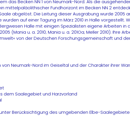
llem das Becken NN 1 von Neumark-Nord. Als die ausgehenden
ein mittelpaläolithischer Fundhorizont im Becken NN 2 entde
Saale abgelöst. Die Leitung dieser Ausgrabung wurde 2005
e wurden auf einer Tagung im März 2010 in Halle vorgestellt
esen Halle mit einigen Spezialisten eigene Arbeiten in den j
05 (Mania u. a. 2010; Mania u. a. 201Oa; MeIler 2010). Ihre 
 Umwelt« von der Deutschen Forschungsgemeinschaft und der V
en von Neumark-Nord im Geiseltal und der Charakter ihrer Wa
et
aus dem Saalegebiet und Harzvorland
l
al unter Berücksichtigung des umgebenden Elbe-Saalegebiete
d