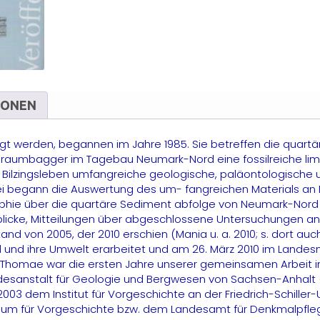
N
N
(
M
IONEN
gt werden, begannen im Jahre 1985. Sie betreffen die quartär
Abraumbagger im Tagebau Neumark-Nord eine fossilreiche lim
e Bilzingsleben umfangreiche geologische, paläontologisch
i begann die Auswertung des um- fangreichen Materials an
hie über die quartäre Sediment abfolge von Neumark-Nord un
 Überblicke, Mitteilungen über abgeschlossene Untersuchunge
on 2005, der 2010 erschien (Mania u. a. 2010; s. dort auch L
nd ihre Umwelt erarbeitet und am 26. März 2010 im Landesmus
). M. Thomae war die ersten Jahre unserer gemeinsamen Arbei
andesanstalt für Geologie und Bergwesen von Sachsen-Anhalt
 2003 dem Institut für Vorgeschichte an der Friedrich-Schiller
um für Vorgeschichte bzw. dem Landesamt für Denkmalpfleg