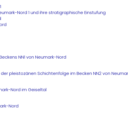
1
mark-Nord 1 und ihre stratigraphische Einstufung
d
ord
s Beckens NN1 von Neumark-Nord
 der pleistozänen Schichtenfolge im Becken NN2 von Neuma
mark-Nord im Geiseltal
mark-Nord