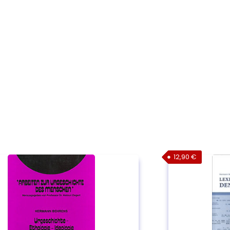
12,90
€