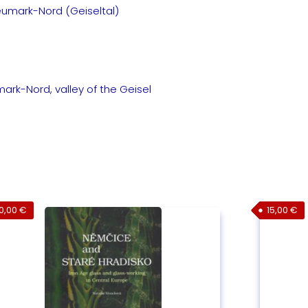
umark-Nord (Geiseltal)
ark-Nord, valley of the Geisel
0,00
€
15,00
€