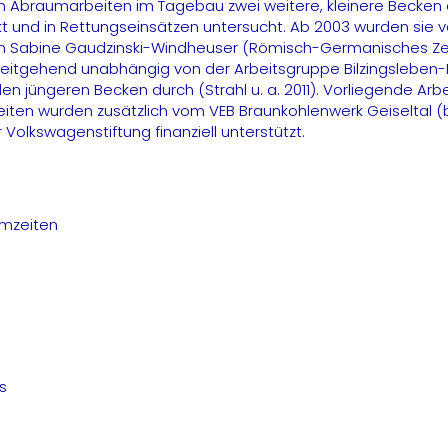
 Abraumarbeiten im Tagebau zwei weitere, kleinere Becken e
ckt und in Rettungseinsätzen untersucht. Ab 2003 wurden sie
 an Sabine Gaudzinski-Windheuser (Römisch-Germanisches Z
. Weitgehend unabhängig von der Arbeitsgruppe Bilzingslebe
üngeren Becken durch (Strahl u. a. 2011). Vorliegende Arbeit
Arbeiten wurden zusätzlich vom VEB Braunkohlenwerk Geiseltal
olkswagenstiftung finanziell unterstützt.
rmzeiten
s