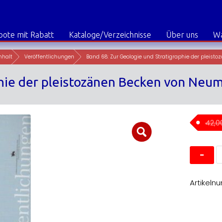
ote mit Rabatt
Kataloge/Verzeichnisse
Über uns
W
nhalt
Veröffentlichungen
hie der pleistozänen Becken von Neum
42,
B
6
Z
G
u
Artikeln
S
d
p
B
v