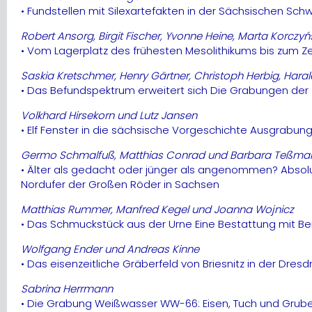
• Fundstellen mit Silexartefakten in der Sächsischen Sch
Robert Ansorg, Birgit Fischer, Yvonne Heine, Marta Korczyń
• Vom Lagerplatz des frühesten Mesolithikums bis zum Z
Saskia Kretschmer, Henry Gärtner, Christoph Herbig, Haral
• Das Befundspektrum erweitert sich Die Grabungen der 
Volkhard Hirsekorn und Lutz Jansen
• Elf Fenster in die sächsische Vorgeschichte Ausgrabu
Germo Schmalfuß, Matthias Conrad und Barbara Teßma
• Älter als gedacht oder jünger als angenommen? Absolu
Nordufer der Großen Röder in Sachsen
Matthias Rummer, Manfred Kegel und Joanna Wojnicz
• Das Schmuckstück aus der Urne Eine Bestattung mit Bei
Wolfgang Ender und Andreas Kinne
• Das eisenzeitliche Gräberfeld von Briesnitz in der Dresd
Sabrina Herrmann
• Die Grabung Weißwasser WW-66: Eisen, Tuch und Gru