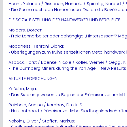
Hecht, Yolanda / Rissanen, Hannele / Spichtig, Norbert / S
• Die Suche nach den Namenlosen: Die breite Bevölkerun
DIE SOZIALE STELLUNG DER HANDWERKER UND BERGLEUTE
Mölders, Doreen:
• Freie Lohnarbeiter oder abhängige „Hintersassen“? Mö
Modarressi-Tehrani, Diana:
• Überlegungen zum früheisenzeitlichen Metallhandwerk i
Aspöck, Horst / Boenke, Nicole / Kofler, Werner / Oeggl, Kl
• The Dürrnberg Miners during the Iron Age – New Results 
AKTUELLE FORSCHUNGEN
Kašuba, Maja:
• Das Siedlungswesen zu Beginn der Früheisenzeit im Mi
Reinhold, Sabine / Korobov, Dmitri S.:
• Neu entdeckte früheisenzeitliche Siedlungslandschaft
Nakoinz, Oliver / Steffen, Markus:
• Siedlungshierarchien, kulturelle Räume, soziale Evoluti