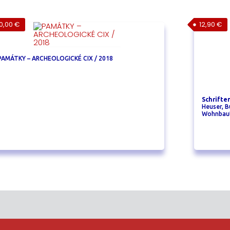
0,00
€
12,90
€
PAMÁTKY – ARCHEOLOGICKÉ CIX / 2018
Schrifte
Heuser, B
Wohnbaute