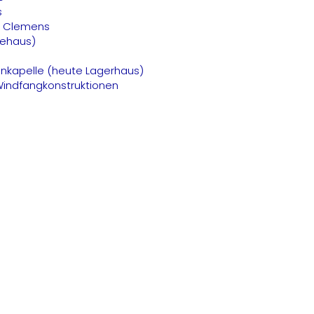
s
St. Clemens
ndehaus)
penkapelle (heute Lagerhaus)
la Windfangkonstruktionen