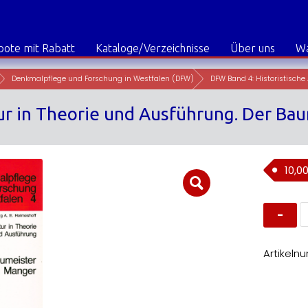
ote mit Rabatt
Kataloge/Verzeichnisse
Über uns
W
Denkmalpflege und Forschung in Westfalen (DFW)
tur in Theorie und Ausführung. Der Ba
10,0
D
B
4:
H
A
Artikeln
in
T
u
A
D