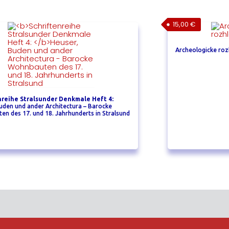
15,00
€
Archeologicke roz
nreihe Stralsunder Denkmale Heft 4:
uden und ander Architectura – Barocke
n des 17. und 18. Jahrhunderts in Stralsund