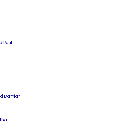
nd Paul
und Damian
.
etha
e