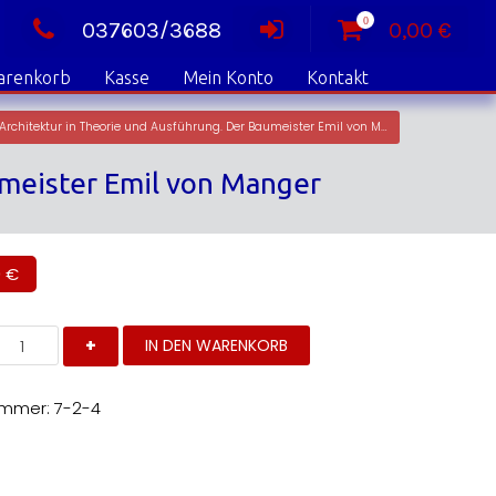
0
037603/3688
0,00
€
arenkorb
Kasse
Mein Konto
Kontakt
DFW Band 4: Historistische Architektur in Theorie und Ausführung. Der Baumeister Emil von Manger
umeister Emil von Manger
0
€
FW
IN DEN WARENKORB
and
istoristische
rchitektur
ummer:
7-2-4
heorie
nd
usführung.
er