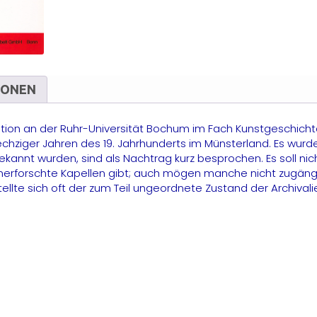
B
E
v
M
M
IONEN
rtation an der Ruhr-Universität Bochum im Fach Kunstgeschic
chziger Jahren des 19. Jahrhunderts im Münsterland. Es wurd
bekannt wurden, sind als Nachtrag kurz besprochen. Es soll 
 unerforschte Kapellen gibt; auch mögen manche nicht zugäng
ellte sich oft der zum Teil ungeordnete Zustand der Archivali