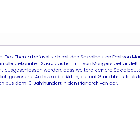
aumeister
mil
on
anger
enge
hte. Das Thema befasst sich mit den Sakralbauten Emil von Ma
en alle bekannten Sakralbauten Emil von Mangers behandelt. Z
nicht ausgeschlossen werden, dass weitere kleinere Sakralba
lich gewesene Archive oder Akten, die auf Grund ihres Titel
en aus dem 19. Jahrhundert in den Pfarrarchiven dar.