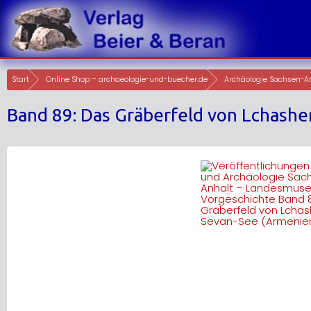
Skip
to
content
Start
Online Shop – archaeologie-und-buecher.de
Archäologie Sachsen-A
Band 89: Das Gräberfeld von Lchash