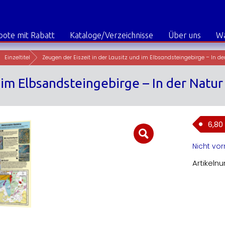
ote mit Rabatt
Kataloge/Verzeichnisse
Über uns
W
Einzeltitel
nd im Elbsandsteingebirge – In der Na
6,80
Nicht vor
Artikeln