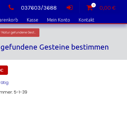
0
037603/3688
0,00
€
arenkorb
Kasse
Mein Konto
Kontakt
Zeugen der Eiszeit in der Lausitz und im Elbsandsteingebirge – In der Natur gefundene Gesteine bestimmen
tur gefundene Gesteine bestimmen
€
rätig
ummer:
5-1-39