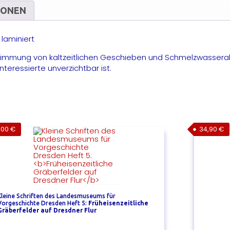
IONEN
laminiert
timmung von kaltzeitlichen Geschieben und Schmelzwassera
teressierte unverzichtbar ist.
,00
€
34,90
€
Kleine Schriften des Landesmuseums für
Vorgeschichte Dresden Heft 5:
Früheisenzeitliche
Gräberfelder auf Dresdner Flur