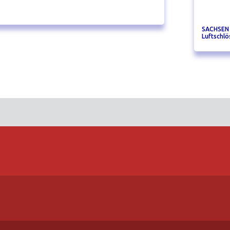
SACHSEN 
Luftschlö