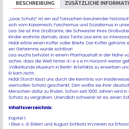
BESCHREIBUNG
ZUSÄTZLICHE INFORMAT
„Lisas Schatz“ ist ein auf Tatsachen beruhender histor
sich vom Kaiserreich, Faschismus und Sozialismus in unsere
Lisa. Sie ist ihre Großtante, die Schwester ihres Großvat
Kinder erahnte damals, dass Tante Lisa eine so interessan
Hiddi erbte einen Koffer voller Briefe. Der Koffer gehörte
ein Geheimnis wurde sichtbar!
Lisa wuchs behütet in einem Pfarrhaushalt in der Nähe v
sicher, dass die Welt hinter d i e s e m Horizont weiter 
‚Völkerkunde Museum in Berlin‘ Artefakte zu erwerben und
Er kam nicht.
Hiddi Storch lässt uns durch die Kenntnis von Insiderwis
wertvollen Schatz geschenkt. Den wollte sie ihrer deuts
Menschen dafür zu finden. Schon seit 1000 Jahren wird i
Schatz zu vergraben. Unendlich schwerer ist es, einen S
Inhaltsverzeichnis:
Kapitel 1:
• Elise v. d. Eldern und August Eichkatz im‚Verein zur Erfo