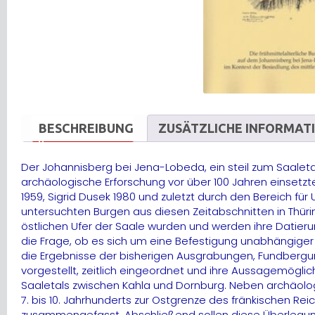
BESCHREIBUNG
ZUSÄTZLICHE INFORMAT
Der Johannisberg bei Jena-Lobeda, ein steil zum Saaleta
archäologische Erforschung vor über 100 Jahren einsetzt
1959, Sigrid Dusek 1980 und zuletzt durch den Bereich f
untersuchten Burgen aus diesen Zeitabschnitten in Thüri
östlichen Ufer der Saale wurden und werden ihre Datierun
die Frage, ob es sich um eine Befestigung unabhängiger 
die Ergebnisse der bisherigen Ausgrabungen, Fundbergun
vorgestellt, zeitlich eingeordnet und ihre Aussagemöglic
Saaletals zwischen Kahla und Dornburg. Neben archäolo
7. bis 10. Jahrhunderts zur Ostgrenze des fränkischen R
zusammengefasst. Abschließend sollen diese Überlegu