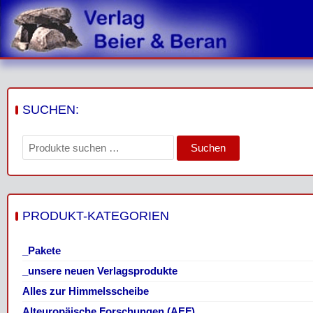
Skip
to
content
SUCHEN:
Suchen
Suchen
nach:
PRODUKT-KATEGORIEN
_Pakete
_unsere neuen Verlagsprodukte
Alles zur Himmelsscheibe
Alteuropäische Forschungen (AEF)