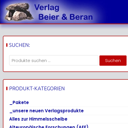
Skip
to
content
SUCHEN:
Suchen
Suchen
nach:
PRODUKT-KATEGORIEN
_Pakete
_unsere neuen Verlagsprodukte
Alles zur Himmelsscheibe
Alteuropäische Forschungen (AEF)