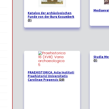
Mediaeval
Katalog der archäologischen
Funde von der Burg Kosumberk
(5)
Studia Me
(5)
PRAEHISTORICA. Acta Instituti
Praehistorici Universitatis
Carolinae Pragensis
(20)