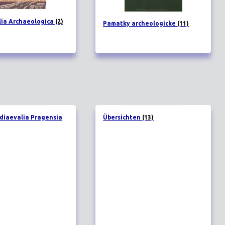
ia Archaeologica
(2)
Pamatky archeologicke
(11)
diaevalia Pragensia
Übersichten
(13)