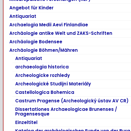
Angebot für Kinder
Antiquariat
Archaelogia Medii Aevi Finlandiae
Archäologie antike Welt und ZAKS-Schriften
Archäologie Bodensee
Archäologie Böhmen/Mähren
Antiquariat
archaeologia historica
Archeologicke rozhledy
Archeologické Studijní Materiály
Castellologica Bohemica
Castrum Pragense (Archeologický ústav AV CR)
Dissertationes Archaeologicae Brunenses /
Pragensesque
Einzeltitel
Katalog der archäologischen Funde von der Burg