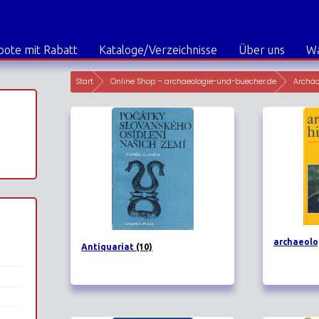
ote mit Rabatt
Kataloge/Verzeichnisse
Über uns
W
Start
Online Shop – archaeologie-und-buecher.de
Archä
archaeolo
Antiquariat
(10)