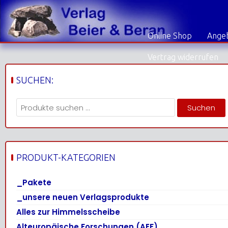
Skip
to
content
Online Shop
Angeb
Vertrag widerrufen
SUCHEN:
Suchen
Suchen
nach:
PRODUKT-KATEGORIEN
_Pakete
_unsere neuen Verlagsprodukte
Alles zur Himmelsscheibe
Alteuropäische Forschungen (AEF)