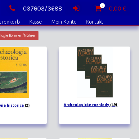
0
037603/3688
0,00
€
arenkorb
Kasse
Mein Konto
Kontakt
ologie Böhmen/Mähren
Archeologicke rozhledy
(49)
gia historica
(2)