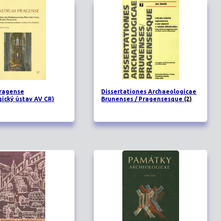
ragense
Dissertationes Archaeologicae
gický ústav AV CR)
Brunenses / Pragensesque
(2)