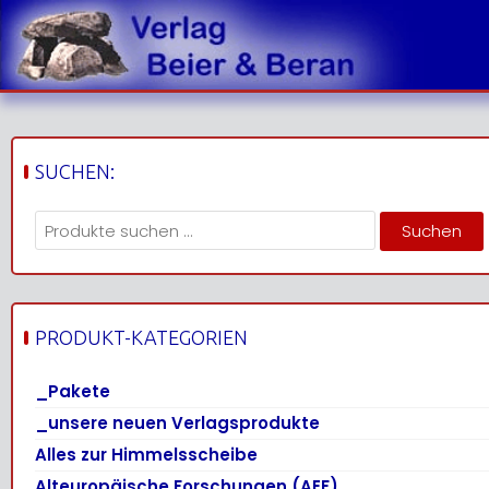
Skip
to
content
SUCHEN:
Suchen
Suchen
nach:
PRODUKT-KATEGORIEN
_Pakete
_unsere neuen Verlagsprodukte
Alles zur Himmelsscheibe
Alteuropäische Forschungen (AEF)