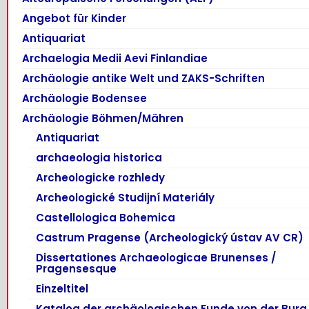
Angebot für Kinder
Antiquariat
Archaelogia Medii Aevi Finlandiae
Archäologie antike Welt und ZAKS-Schriften
Archäologie Bodensee
Archäologie Böhmen/Mähren
Antiquariat
archaeologia historica
Archeologicke rozhledy
Archeologické Studijní Materiály
Castellologica Bohemica
Castrum Pragense (Archeologický ústav AV CR)
Dissertationes Archaeologicae Brunenses /
Pragensesque
Einzeltitel
Katalog der archäologischen Funde von der Burg