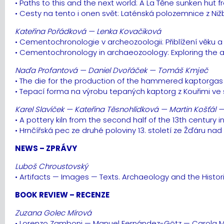
• Paths to this and the next world: A La Těne sunken hut 
• Cesty na tento i onen svět: Laténská polozemnice z Ni
Kateřina Pořádková — Lenka Kovačiková
• Cementochronologie v archeozoologii: Přiblížení věku 
• Cementochronology in archaeozoology: Exploring the a
Naďa Profantová — Daniel Dvořáček — Tomáš Kmječ
• The die for the production of the hammered kaptorgas 
• Tepací forma na výrobu tepaných kaptorg z Kouřimi ve 
Karel Slavíček — Kateřina Těsnohlídková — Martin Košťál 
• A pottery kiln from the second half of the 13th century
• Hrnčířská pec ze druhé poloviny 13. století ze Žďáru 
NEWS – ZPRÁVY
Luboš Chroustovský
• Artifacts — Images — Texts. Archaeology and the Histor
BOOK REVIEW – RECENZE
Zuzana Golec Mírová
• Lorenzo Zamboni — Manuel Fernández-Götz — Carola Met