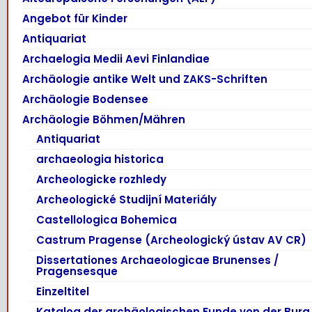
Angebot für Kinder
Antiquariat
Archaelogia Medii Aevi Finlandiae
Archäologie antike Welt und ZAKS-Schriften
Archäologie Bodensee
Archäologie Böhmen/Mähren
Antiquariat
archaeologia historica
Archeologicke rozhledy
Archeologické Studijní Materiály
Castellologica Bohemica
Castrum Pragense (Archeologický ústav AV CR)
Dissertationes Archaeologicae Brunenses /
Pragensesque
Einzeltitel
Katalog der archäologischen Funde von der Burg