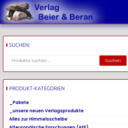
Skip
to
content
SUCHEN:
Suchen
Suchen
nach:
PRODUKT-KATEGORIEN
_Pakete
_unsere neuen Verlagsprodukte
Alles zur Himmelsscheibe
Alteuropäische Forschungen (AEF)