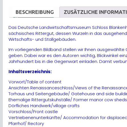
BESCHREIBUNG
ZUSÄTZLICHE INFORMAT
Das Deutsche Landwirtschaftsmuseum Schloss Blankenhai
sächsisches Rittergut, dessen Wurzeln in das ausgehend
Wirtschafts- und Stallgebäuden.
Im vorliegenden Bildband stellen wir Ihnen ausgewählte 
geben. Dabei war es den Autoren wichtig, Blickwinkel ei
Jahrhundert bis in die Gegenwart einladen. Damit verb
Inhaltsverzeichnis:
Vorwort/Table of content
Ansichten Renaissanceschloss/Views of the Renaissanc
Torhaus und Seitengebäude/ Gatehouse and side buildi
Ehemalige Rittergutskuhställe/ Former manor cow sheds
Dörfliches Handwerk/village crafts
Vorschloss/Front castle
Vertriebenenunterkünfte/ Accommodation for displace
Pfarrhof/ Rectory