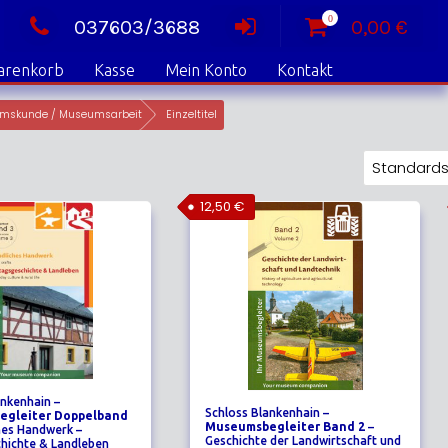
0
037603/3688
0,00
€
arenkorb
Kasse
Mein Konto
Kontakt
mskunde / Museumsarbeit
Einzeltitel
12,50
€
ankenhain –
Schloss Blankenhain –
gleiter Doppelband
Museumsbegleiter Band 2
–
hes Handwerk –
Geschichte der Landwirtschaft und
chichte & Landleben