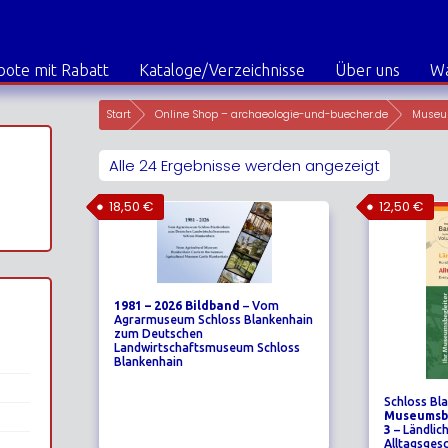
ote mit Rabatt
Kataloge/Verzeichnisse
Über uns
W
Start
Online Shop – archaeologie-und-buecher.de
Museu
Alle 24 Ergebnisse werden angezeigt
18,50
€
12,50
€
1981 – 2026 Bildband
– Vom
Agrarmuseum Schloss Blankenhain
zum Deutschen
Landwirtschaftsmuseum Schloss
Blankenhain
Schloss Bl
Museumsbe
3
– Ländlic
Alltagsges