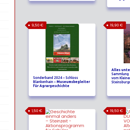
9,50
€
19,90
€
Alles unt
Sammlung a
Sonderband 2024 – Schloss
vom Kleine
Blankenhain –
Museumsbegleiter
Steinsbur
für Agrargeschichte
1,50
€
19,50
€