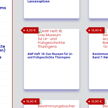
Lanzenspitzen
ums
4,00
€
19,90
€
kte
en)
AWF Heft 18: Das Museum für Ur-
Bestimmun
e
und Frühgeschichte Thüringens
Band 7:
Ha
19,90
€
19,90
€