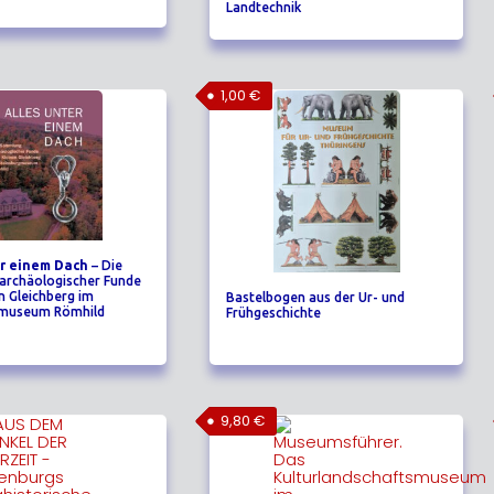
Landtechnik
1,00
€
er einem Dach
– Die
rchäologischer Funde
n Gleichberg im
Bastelbogen aus der Ur- und
gmuseum Römhild
Frühgeschichte
9,80
€