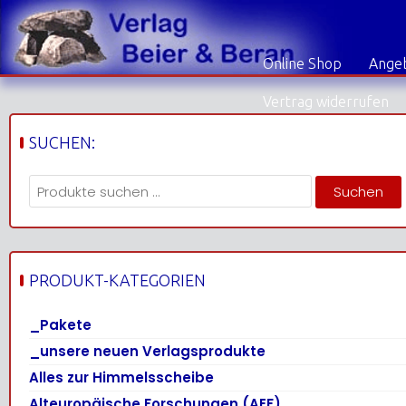
Skip
to
content
Online Shop
Angeb
Vertrag widerrufen
SUCHEN:
Suchen
Suchen
nach:
PRODUKT-KATEGORIEN
_Pakete
_unsere neuen Verlagsprodukte
Alles zur Himmelsscheibe
Alteuropäische Forschungen (AEF)