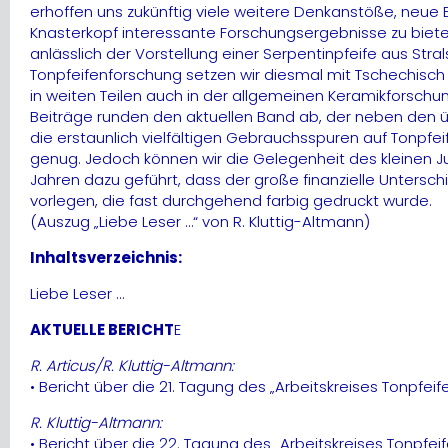
erhoffen uns zukünftig viele weitere Denkanstöße, neu
Knasterkopf interessante Forschungsergebnisse zu biete
anlässlich der Vorstellung einer Serpentinpfeife aus Str
Tonpfeifenforschung setzen wir diesmal mit Tschechisch 
in weiten Teilen auch in der allgemeinen Keramikforsch
Beiträge runden den aktuellen Band ab, der neben den ü
die erstaunlich vielfältigen Gebrauchsspuren auf Tonpfeif
genug. Jedoch können wir die Gelegenheit des kleinen Jub
Jahren dazu geführt, dass der große finanzielle Untersch
vorlegen, die fast durchgehend farbig gedruckt wurde.
(Auszug „Liebe Leser …“ von R. Kluttig-Altmann)
Inhaltsverzeichnis:
Liebe Leser …
AKTUELLE BERICHT
E
R. Articus/R. Kluttig-Altmann:
• Bericht über die 21. Tagung des „Arbeitskreises Tonpfei
R. Kluttig-Altmann:
• Bericht über die 22. Tagung des „Arbeitskreises Tonpfeif