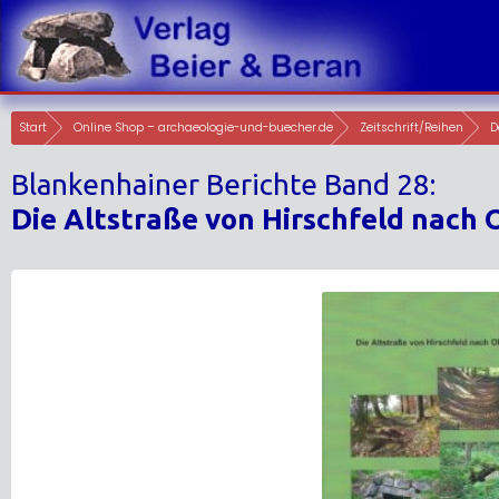
Skip
to
content
Start
Online Shop – archaeologie-und-buecher.de
Zeitschrift/Reihen
D
Blankenhainer Berichte Band 28:
Die Altstraße von Hirschfeld nach 